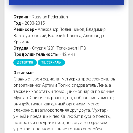
Страна -
Russian Federation
Год -
2003-2015
Режиссер -
Александр Полынников, Владимир
Златоустовский, Валерий Шалыга, Александр
Крымов
Студия -
Студия "2В", Телеканал НТВ
Продолжительность ≈
42 мин
ДЕТЕКТИВ
ТВ/СЕРИАЛЫ
О фильме
Главные герои сериала - четверка профессионалов -
оперативники Артем и Толик, следователь Лена, а
также их хвостатый помощник - овчарка по кличке
Мухтар. Они очень разные, но, собравшись вместе,
они действуют как единый организм - четко,
слаженно, взаимодополняя друг друга. Мухтар -
умный и преданный пес. Он любит вкусно поесть,
поиграть и подурачиться, но когда его друзьям
угрожает опасность, он не только способен