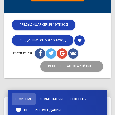
ПРЕДЫДУЩАЯ СЕРИЯ / ЭПИЗОД
favorite
СЛЕДУЮЩАЯ СЕРИЯ / ЭПИЗОД
Поделиться
ИСПОЛЬЗОВАТЬ СТАРЫЙ ПЛЕЕР
О ФИЛЬМЕ
КОММЕНТАРИИ
СЕЗОНЫ
favorite
10
РЕКОМЕНДАЦИИ