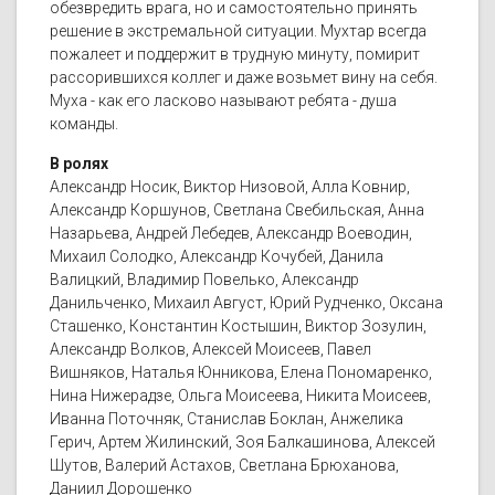
обезвредить врага, но и самостоятельно принять
решение в экстремальной ситуации. Мухтар всегда
пожалеет и поддержит в трудную минуту, помирит
рассорившихся коллег и даже возьмет вину на себя.
Муха - как его ласково называют ребята - душа
команды.
В ролях
Александр Носик, Виктор Низовой, Алла Ковнир,
Александр Коршунов, Светлана Свебильская, Анна
Назарьева, Андрей Лебедев, Александр Воеводин,
Михаил Солодко, Александр Кочубей, Данила
Валицкий, Владимир Повелько, Александр
Данильченко, Михаил Август, Юрий Рудченко, Оксана
Сташенко, Константин Костышин, Виктор Зозулин,
Александр Волков, Алексей Моисеев, Павел
Вишняков, Наталья Юнникова, Елена Пономаренко,
Нина Нижерадзе, Ольга Моисеева, Никита Моисеев,
Иванна Поточняк, Станислав Боклан, Анжелика
Герич, Артем Жилинский, Зоя Балкашинова, Алексей
Шутов, Валерий Астахов, Светлана Брюханова,
Даниил Дорошенко