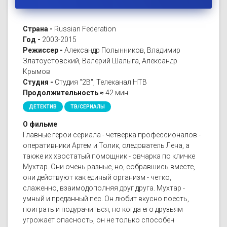
Страна -
Russian Federation
Год -
2003-2015
Режиссер -
Александр Полынников, Владимир
Златоустовский, Валерий Шалыга, Александр
Крымов
Студия -
Студия "2В", Телеканал НТВ
Продолжительность ≈
42 мин
ДЕТЕКТИВ
ТВ/СЕРИАЛЫ
О фильме
Главные герои сериала - четверка профессионалов -
оперативники Артем и Толик, следователь Лена, а
также их хвостатый помощник - овчарка по кличке
Мухтар. Они очень разные, но, собравшись вместе,
они действуют как единый организм - четко,
слаженно, взаимодополняя друг друга. Мухтар -
умный и преданный пес. Он любит вкусно поесть,
поиграть и подурачиться, но когда его друзьям
угрожает опасность, он не только способен