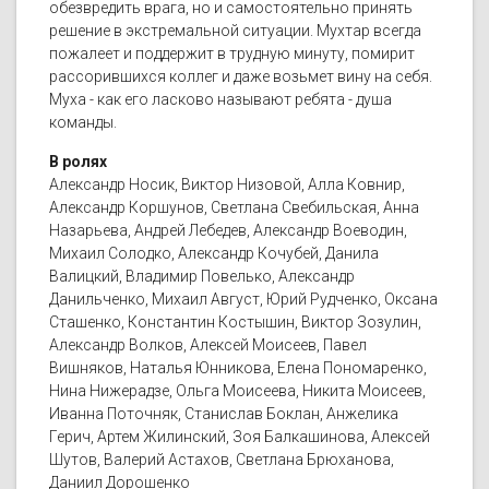
обезвредить врага, но и самостоятельно принять
решение в экстремальной ситуации. Мухтар всегда
пожалеет и поддержит в трудную минуту, помирит
рассорившихся коллег и даже возьмет вину на себя.
Муха - как его ласково называют ребята - душа
команды.
В ролях
Александр Носик, Виктор Низовой, Алла Ковнир,
Александр Коршунов, Светлана Свебильская, Анна
Назарьева, Андрей Лебедев, Александр Воеводин,
Михаил Солодко, Александр Кочубей, Данила
Валицкий, Владимир Повелько, Александр
Данильченко, Михаил Август, Юрий Рудченко, Оксана
Сташенко, Константин Костышин, Виктор Зозулин,
Александр Волков, Алексей Моисеев, Павел
Вишняков, Наталья Юнникова, Елена Пономаренко,
Нина Нижерадзе, Ольга Моисеева, Никита Моисеев,
Иванна Поточняк, Станислав Боклан, Анжелика
Герич, Артем Жилинский, Зоя Балкашинова, Алексей
Шутов, Валерий Астахов, Светлана Брюханова,
Даниил Дорошенко