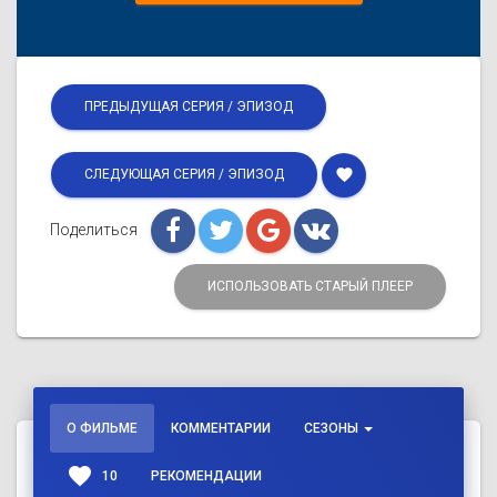
ПРЕДЫДУЩАЯ СЕРИЯ / ЭПИЗОД
favorite
СЛЕДУЮЩАЯ СЕРИЯ / ЭПИЗОД
Поделиться
ИСПОЛЬЗОВАТЬ СТАРЫЙ ПЛЕЕР
О ФИЛЬМЕ
КОММЕНТАРИИ
СЕЗОНЫ
favorite
10
РЕКОМЕНДАЦИИ