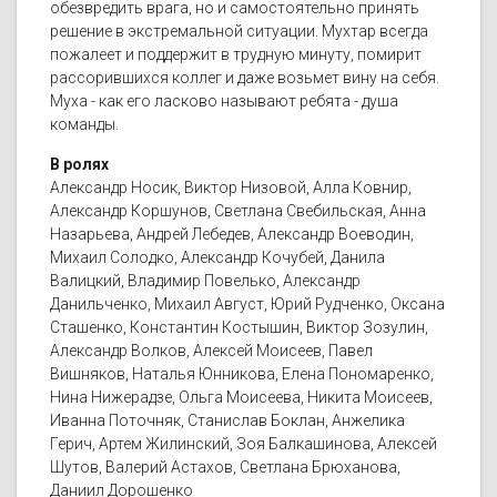
обезвредить врага, но и самостоятельно принять
решение в экстремальной ситуации. Мухтар всегда
пожалеет и поддержит в трудную минуту, помирит
рассорившихся коллег и даже возьмет вину на себя.
Муха - как его ласково называют ребята - душа
команды.
В ролях
Александр Носик, Виктор Низовой, Алла Ковнир,
Александр Коршунов, Светлана Свебильская, Анна
Назарьева, Андрей Лебедев, Александр Воеводин,
Михаил Солодко, Александр Кочубей, Данила
Валицкий, Владимир Повелько, Александр
Данильченко, Михаил Август, Юрий Рудченко, Оксана
Сташенко, Константин Костышин, Виктор Зозулин,
Александр Волков, Алексей Моисеев, Павел
Вишняков, Наталья Юнникова, Елена Пономаренко,
Нина Нижерадзе, Ольга Моисеева, Никита Моисеев,
Иванна Поточняк, Станислав Боклан, Анжелика
Герич, Артем Жилинский, Зоя Балкашинова, Алексей
Шутов, Валерий Астахов, Светлана Брюханова,
Даниил Дорошенко