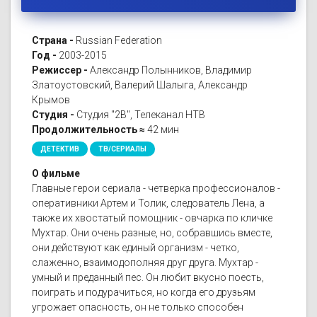
Страна -
Russian Federation
Год -
2003-2015
Режиссер -
Александр Полынников, Владимир
Златоустовский, Валерий Шалыга, Александр
Крымов
Студия -
Студия "2В", Телеканал НТВ
Продолжительность ≈
42 мин
ДЕТЕКТИВ
ТВ/СЕРИАЛЫ
О фильме
Главные герои сериала - четверка профессионалов -
оперативники Артем и Толик, следователь Лена, а
также их хвостатый помощник - овчарка по кличке
Мухтар. Они очень разные, но, собравшись вместе,
они действуют как единый организм - четко,
слаженно, взаимодополняя друг друга. Мухтар -
умный и преданный пес. Он любит вкусно поесть,
поиграть и подурачиться, но когда его друзьям
угрожает опасность, он не только способен