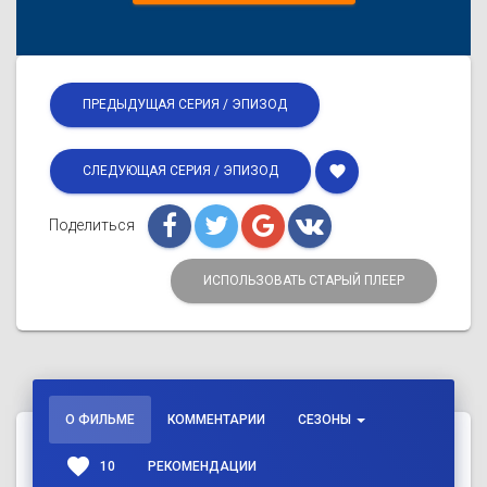
ПРЕДЫДУЩАЯ СЕРИЯ / ЭПИЗОД
favorite
СЛЕДУЮЩАЯ СЕРИЯ / ЭПИЗОД
Поделиться
ИСПОЛЬЗОВАТЬ СТАРЫЙ ПЛЕЕР
О ФИЛЬМЕ
КОММЕНТАРИИ
СЕЗОНЫ
favorite
10
РЕКОМЕНДАЦИИ