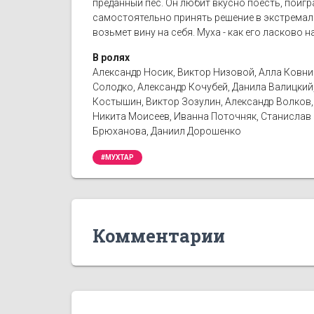
преданный пес. Он любит вкусно поесть, поигр
самостоятельно принять решение в экстремаль
возьмет вину на себя. Муха - как его ласково 
В ролях
Александр Носик, Виктор Низовой, Алла Ковни
Солодко, Александр Кочубей, Данила Валицкий
Костышин, Виктор Зозулин, Александр Волков,
Никита Моисеев, Иванна Поточняк, Станислав 
Брюханова, Даниил Дорошенко
#МУХТАР
Комментарии