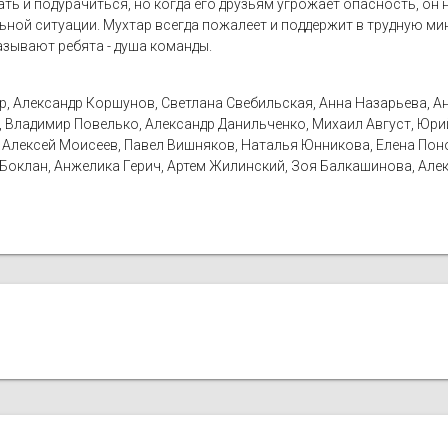
ать и подурачиться, но когда его друзьям угрожает опасность, он 
ной ситуации. Мухтар всегда пожалеет и поддержит в трудную ми
называют ребята - душа команды.
р, Александр Коршунов, Светлана Свебильская, Анна Назарьева, А
, Владимир Повелько, Александр Данильченко, Михаил Август, Юри
 Алексей Моисеев, Павел Вишняков, Наталья Юнникова, Елена Пон
Боклан, Анжелика Герич, Артем Жилинский, Зоя Балкашинова, Алек