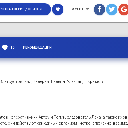
Поделиться
favorite
УЮЩАЯ СЕРИЯ / ЭПИЗОД
favorite
10
РЕКОМЕНДАЦИИ
Златоустовский, Валерий Шалыга, Александр Крымов
лов - оперативники Артем и Толик, следователь Лена, а также их 
те, они действуют как единый организм - четко, слаженно, взаимод