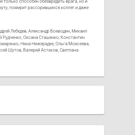
не только способен обезвредить врага, но и
нуту, помирит рассорившихся коллег и даже
ндрей Лебедев, Александр Воеводин, Михаил
й Рудченко, Оксана Сташенко, Константин
омаренко, Нина Нижерадзе, Ольга Моисеева,
сей Шутов, Валерий Астахов, Светлана