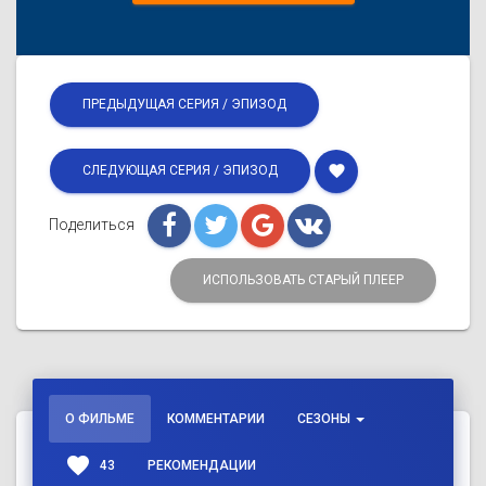
ПРЕДЫДУЩАЯ СЕРИЯ / ЭПИЗОД
favorite
СЛЕДУЮЩАЯ СЕРИЯ / ЭПИЗОД
Поделиться
ИСПОЛЬЗОВАТЬ СТАРЫЙ ПЛЕЕР
О ФИЛЬМЕ
КОММЕНТАРИИ
СЕЗОНЫ
favorite
43
РЕКОМЕНДАЦИИ