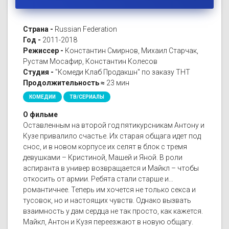
Страна -
Russian Federation
Год -
2011-2018
Режиссер -
Константин Смирнов, Михаил Старчак,
Рустам Мосафир, Константин Колесов
Студия -
"Комеди Клаб Продакшн" по заказу ТНТ
Продолжительность ≈
23 мин
КОМЕДИИ
ТВ/СЕРИАЛЫ
О фильме
Оставленным на второй год пятикурсникам Антону и
Кузе привалило счастье. Их старая общага идет под
снос, и в новом корпусе их селят в блок с тремя
девушками – Кристиной, Машей и Яной. В роли
аспиранта в универ возвращается и Майкл – чтобы
откосить от армии. Ребята стали старше и…
романтичнее. Теперь им хочется не только секса и
тусовок, но и настоящих чувств. Однако вызвать
взаимность у дам сердца не так просто, как кажется.
Майкл, Антон и Кузя переезжают в новую общагу.