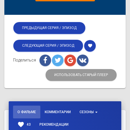
ПРЕДЫДУЩАЯ СЕРИЯ / ЭПИЗОД
favorite
СЛЕДУЮЩАЯ СЕРИЯ / ЭПИЗОД
Поделиться
ИСПОЛЬЗОВАТЬ СТАРЫЙ ПЛЕЕР
О ФИЛЬМЕ
КОММЕНТАРИИ
СЕЗОНЫ
favorite
43
РЕКОМЕНДАЦИИ