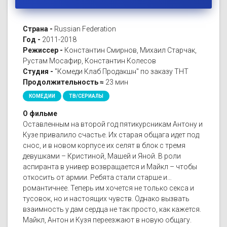
Страна -
Russian Federation
Год -
2011-2018
Режиссер -
Константин Смирнов, Михаил Старчак,
Рустам Мосафир, Константин Колесов
Студия -
"Комеди Клаб Продакшн" по заказу ТНТ
Продолжительность ≈
23 мин
КОМЕДИИ
ТВ/СЕРИАЛЫ
О фильме
Оставленным на второй год пятикурсникам Антону и
Кузе привалило счастье. Их старая общага идет под
снос, и в новом корпусе их селят в блок с тремя
девушками – Кристиной, Машей и Яной. В роли
аспиранта в универ возвращается и Майкл – чтобы
откосить от армии. Ребята стали старше и…
романтичнее. Теперь им хочется не только секса и
тусовок, но и настоящих чувств. Однако вызвать
взаимность у дам сердца не так просто, как кажется.
Майкл, Антон и Кузя переезжают в новую общагу.