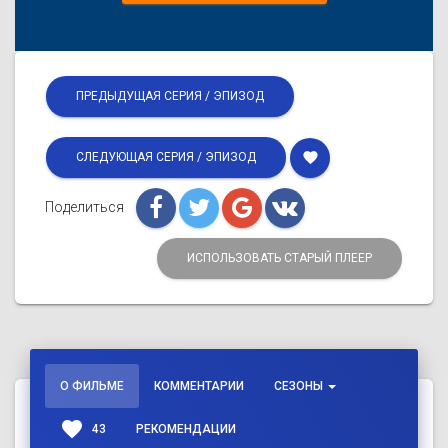
ПРЕДЫДУЩАЯ СЕРИЯ / ЭПИЗОД
favorite
СЛЕДУЮЩАЯ СЕРИЯ / ЭПИЗОД
Поделиться
ИСПОЛЬЗОВАТЬ СТАРЫЙ ПЛЕЕР
О ФИЛЬМЕ
КОММЕНТАРИИ
СЕЗОНЫ
favorite
43
РЕКОМЕНДАЦИИ