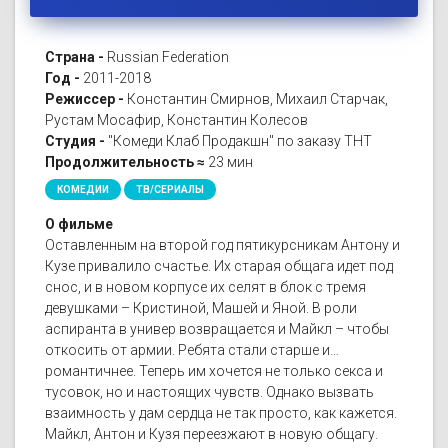
Страна -
Russian Federation
Год -
2011-2018
Режиссер -
Константин Смирнов, Михаил Старчак,
Рустам Мосафир, Константин Колесов
Студия -
"Комеди Клаб Продакшн" по заказу ТНТ
Продолжительность ≈
23 мин
КОМЕДИИ
ТВ/СЕРИАЛЫ
О фильме
Оставленным на второй год пятикурсникам Антону и
Кузе привалило счастье. Их старая общага идет под
снос, и в новом корпусе их селят в блок с тремя
девушками – Кристиной, Машей и Яной. В роли
аспиранта в универ возвращается и Майкл – чтобы
откосить от армии. Ребята стали старше и…
романтичнее. Теперь им хочется не только секса и
тусовок, но и настоящих чувств. Однако вызвать
взаимность у дам сердца не так просто, как кажется.
Майкл, Антон и Кузя переезжают в новую общагу.