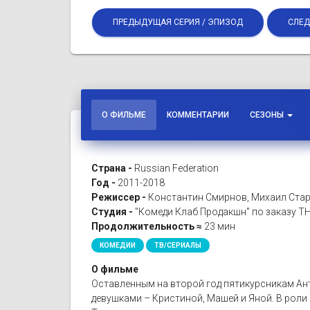
ПРЕДЫДУЩАЯ СЕРИЯ / ЭПИЗОД
СЛЕД
О ФИЛЬМЕ
КОММЕНТАРИИ
СЕЗОНЫ
Страна -
Russian Federation
Год -
2011-2018
Режиссер -
Константин Смирнов, Михаил Стар
Студия -
"Комеди Клаб Продакшн" по заказу Т
Продолжительность ≈
23 мин
КОМЕДИИ
ТВ/СЕРИАЛЫ
О фильме
Оставленным на второй год пятикурсникам Анто
девушками – Кристиной, Машей и Яной. В роли