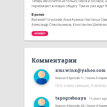
Теперь им хочется не только секса и тусовок, 
переезжают в новую общагу. Там их уже ждут К
В ролях
Виталий Гогунский, Анна Кузина, Настасья Сам
Александр Стекольников, Константин Шелягин,
#УНИВЕР
Комментарии
xmr.winx@yahoo.com
Season 5 Episode 11 / Сезон 5 Серия
Ого! очень смешно, Я люблю 
tapogrebnaya
·
13 years ag
Season 4 Episode 24 / Сезон 4 Серия