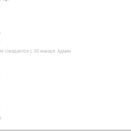
1
o
1
ие ожидается с 30 января. Админ.
1
1
?