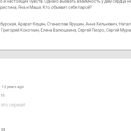
но и настоящих чувств. Однако вызвать взаимность у дам сердца не 
ристина, Яна и Маша. Кто объявит себя парой?
бурская, Арарат Кещян, Станислав Ярушин, Анна Хилькевич, Наталья
 Григорий Кокоткин, Елена Валюшкина, Сергей Пиоро, Сергей Мурз
·
12 years ago
 11
это сериал!
o
 24