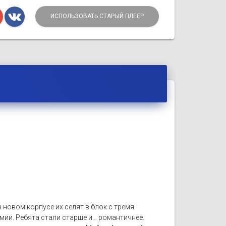
ИСПОЛЬЗОВАТЬ СТАРЫЙ ПЛЕЕР
 новом корпусе их селят в блок с тремя
мии. Ребята стали старше и… романтичнее.