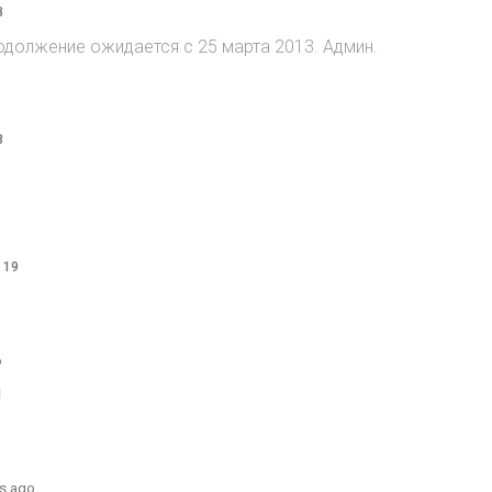
8
 Продолжение ожидается с 25 марта 2013. Админ.
8
o
 19
o
1
s ago