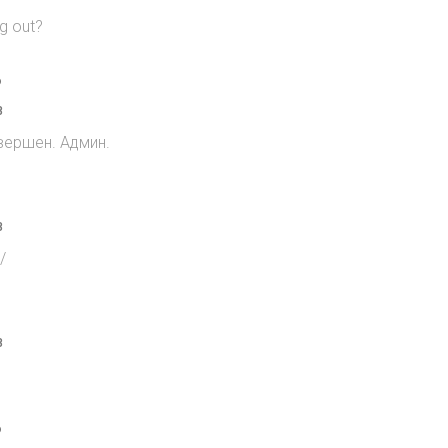
g out?
o
8
вершен. Админ.
8
/
8
o