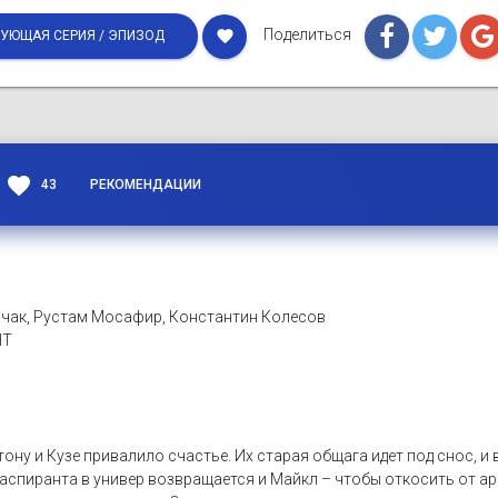
Поделиться
favorite
УЮЩАЯ СЕРИЯ / ЭПИЗОД
favorite
43
РЕКОМЕНДАЦИИ
чак, Рустам Мосафир, Константин Колесов
НТ
ну и Кузе привалило счастье. Их старая общага идет под снос, и в
 аспиранта в универ возвращается и Майкл – чтобы откосить от ар