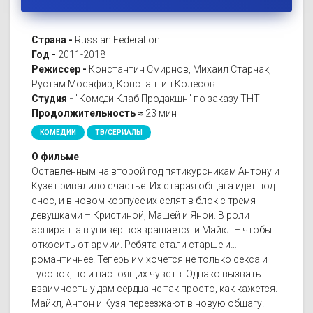
Страна -
Russian Federation
Год -
2011-2018
Режиссер -
Константин Смирнов, Михаил Старчак,
Рустам Мосафир, Константин Колесов
Студия -
"Комеди Клаб Продакшн" по заказу ТНТ
Продолжительность ≈
23 мин
КОМЕДИИ
ТВ/СЕРИАЛЫ
О фильме
Оставленным на второй год пятикурсникам Антону и
Кузе привалило счастье. Их старая общага идет под
снос, и в новом корпусе их селят в блок с тремя
девушками – Кристиной, Машей и Яной. В роли
аспиранта в универ возвращается и Майкл – чтобы
откосить от армии. Ребята стали старше и…
романтичнее. Теперь им хочется не только секса и
тусовок, но и настоящих чувств. Однако вызвать
взаимность у дам сердца не так просто, как кажется.
Майкл, Антон и Кузя переезжают в новую общагу.