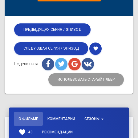
ПРЕДЫДУЩАЯ СЕРИЯ / ЭПИЗОД
favorite
СЛЕДУЮЩАЯ СЕРИЯ / ЭПИЗОД
Поделиться
ИСПОЛЬЗОВАТЬ СТАРЫЙ ПЛЕЕР
О ФИЛЬМЕ
КОММЕНТАРИИ
СЕЗОНЫ
favorite
43
РЕКОМЕНДАЦИИ