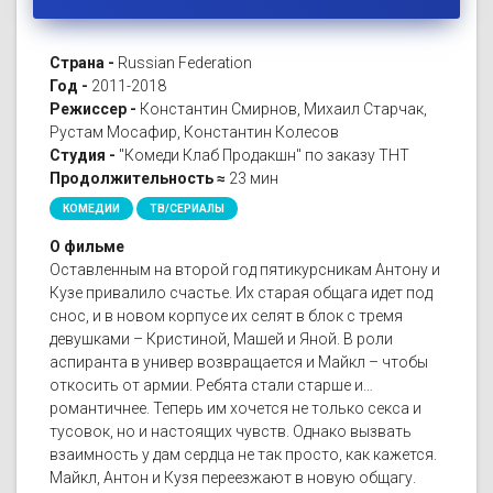
Страна -
Russian Federation
Год -
2011-2018
Режиссер -
Константин Смирнов, Михаил Старчак,
Рустам Мосафир, Константин Колесов
Студия -
"Комеди Клаб Продакшн" по заказу ТНТ
Продолжительность ≈
23 мин
КОМЕДИИ
ТВ/СЕРИАЛЫ
О фильме
Оставленным на второй год пятикурсникам Антону и
Кузе привалило счастье. Их старая общага идет под
снос, и в новом корпусе их селят в блок с тремя
девушками – Кристиной, Машей и Яной. В роли
аспиранта в универ возвращается и Майкл – чтобы
откосить от армии. Ребята стали старше и…
романтичнее. Теперь им хочется не только секса и
тусовок, но и настоящих чувств. Однако вызвать
взаимность у дам сердца не так просто, как кажется.
Майкл, Антон и Кузя переезжают в новую общагу.