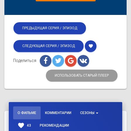
ПРЕДЫДУЩАЯ СЕРИЯ / ЭПИЗОД
favorite
СЛЕДУЮЩАЯ СЕРИЯ / ЭПИЗОД
Поделиться
ИСПОЛЬЗОВАТЬ СТАРЫЙ ПЛЕЕР
О ФИЛЬМЕ
КОММЕНТАРИИ
СЕЗОНЫ
favorite
43
РЕКОМЕНДАЦИИ