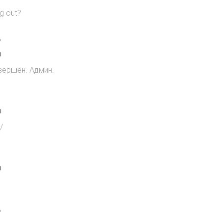
g out?
o
8
вершен. Админ.
8
/
8
o