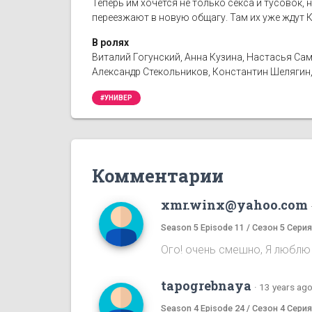
Теперь им хочется не только секса и тусовок, 
переезжают в новую общагу. Там их уже ждут К
В ролях
Виталий Гогунский, Анна Кузина, Настасья Сам
Александр Стекольников, Константин Шелягин,
#УНИВЕР
Комментарии
xmr.winx@yahoo.com
Season 5 Episode 11 / Сезон 5 Серия
Ого! очень смешно, Я люблю 
tapogrebnaya
·
13 years ag
Season 4 Episode 24 / Сезон 4 Серия