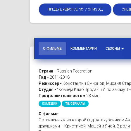
ПРЕДЫДУЩАЯ СЕРИЯ / ЭПИЗОД
СЛЕД
О ФИЛЬМЕ
КОММЕНТАРИИ
СЕЗОНЫ
Страна -
Russian Federation
Год -
2011-2018
Режиссер -
Константин Смирнов, Михаил Стар
Студия -
"Комеди Клаб Продакшн" по заказу Т
Продолжительность ≈
23 мин
КОМЕДИИ
ТВ/СЕРИАЛЫ
О фильме
Оставленным на второй год пятикурсникам Анто
девушками – Кристиной, Машей и Яной. В роли