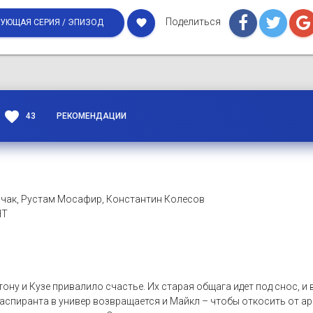
Поделиться
favorite
УЮЩАЯ СЕРИЯ / ЭПИЗОД
favorite
43
РЕКОМЕНДАЦИИ
чак, Рустам Мосафир, Константин Колесов
НТ
ну и Кузе привалило счастье. Их старая общага идет под снос, и в
 аспиранта в универ возвращается и Майкл – чтобы откосить от ар