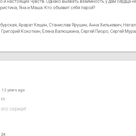
но и настоящих чувств. Однако вызвать взаимность у дам сердца не 
ристина, Яна и Маша. Кто объявит себя парой?
бурская, Арарат Кещян, Станислав Ярушин, Анна Хилькевич, Наталья
 Григорий Кокоткин, Елена Валюшкина, Сергей Пиоро, Сергей Мурз
·
12 years ago
 11
это сериал!
o
 24