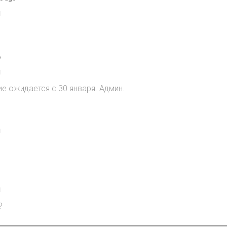
1
o
1
ие ожидается с 30 января. Админ.
1
1
?