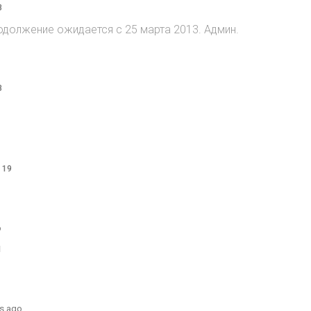
8
 Продолжение ожидается с 25 марта 2013. Админ.
8
o
 19
o
1
s ago