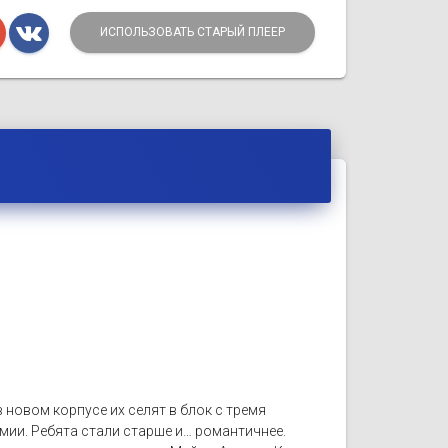
ИСПОЛЬЗОВАТЬ СТАРЫЙ ПЛЕЕР
 новом корпусе их селят в блок с тремя
мии. Ребята стали старше и… романтичнее.