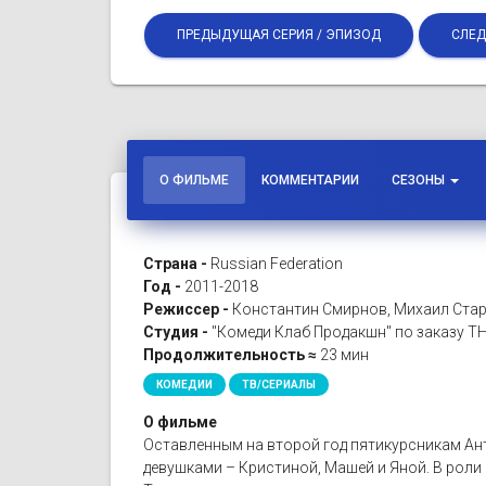
ПРЕДЫДУЩАЯ СЕРИЯ / ЭПИЗОД
СЛЕД
О ФИЛЬМЕ
КОММЕНТАРИИ
СЕЗОНЫ
Страна -
Russian Federation
Год -
2011-2018
Режиссер -
Константин Смирнов, Михаил Стар
Студия -
"Комеди Клаб Продакшн" по заказу Т
Продолжительность ≈
23 мин
КОМЕДИИ
ТВ/СЕРИАЛЫ
О фильме
Оставленным на второй год пятикурсникам Анто
девушками – Кристиной, Машей и Яной. В роли