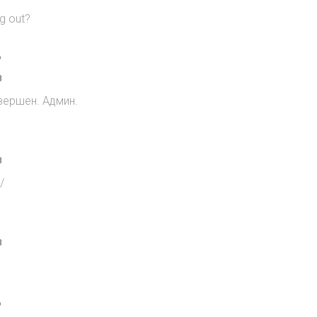
g out?
o
8
вершен. Админ.
8
/
8
o