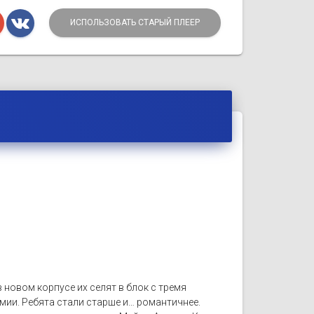
ИСПОЛЬЗОВАТЬ СТАРЫЙ ПЛЕЕР
 новом корпусе их селят в блок с тремя
мии. Ребята стали старше и… романтичнее.