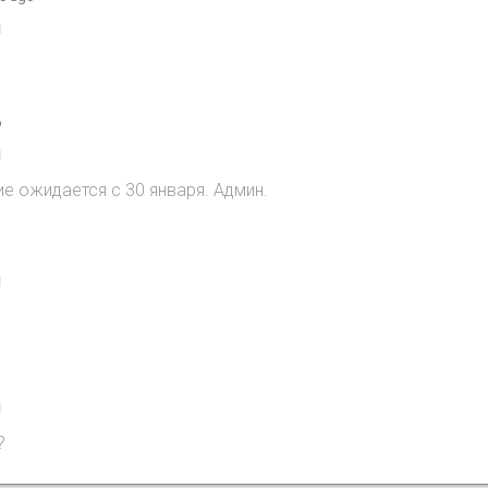
1
o
1
ие ожидается с 30 января. Админ.
1
1
?