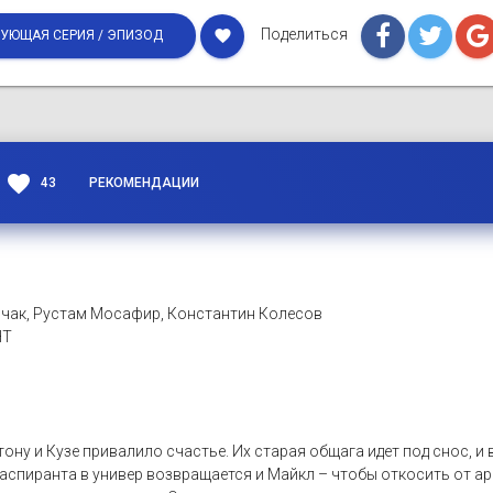
Поделиться
favorite
УЮЩАЯ СЕРИЯ / ЭПИЗОД
favorite
43
РЕКОМЕНДАЦИИ
чак, Рустам Мосафир, Константин Колесов
НТ
ну и Кузе привалило счастье. Их старая общага идет под снос, и в
 аспиранта в универ возвращается и Майкл – чтобы откосить от ар