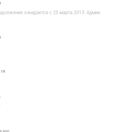
8
 Продолжение ожидается с 25 марта 2013. Админ.
8
o
 19
o
1
s ago