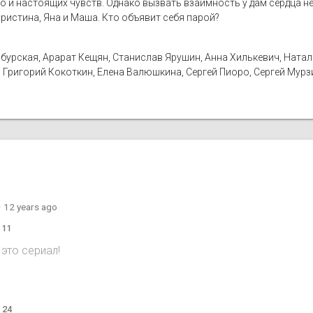
но и настоящих чувств. Однако вызвать взаимность у дам сердца не 
ристина, Яна и Маша. Кто объявит себя парой?
бурская, Арарат Кещян, Станислав Ярушин, Анна Хилькевич, Наталья
 Григорий Кокоткин, Елена Валюшкина, Сергей Пиоро, Сергей Мурз
·
12 years ago
 11
это сериал!
o
 24