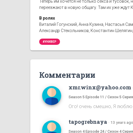
Теперь им хочется не только секса и тусовок, 
переезжают в новую общагу. Там их уже ждут К
В ролях
Виталий Гогунский, Анна Кузина, Настасья Сам
Александр Стекольников, Константин Шелягин,
#УНИВЕР
Комментарии
xmr.winx@yahoo.com
Season 5 Episode 11 / Сезон 5 Серия
Ого! очень смешно, Я люблю 
tapogrebnaya
·
13 years ag
Season 4 Episode 24 / Сезон 4 Серия