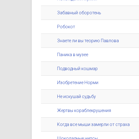
Забавный оборотень
Робокот
Знаете ли вы теорию Павлова
Паника в музее
Подводный кошмар
Изобретение Норми
Не искушай судьбу
Жертвы кораблекрушения
Когда все мыши замерли от страха
Шоколадные чипсы