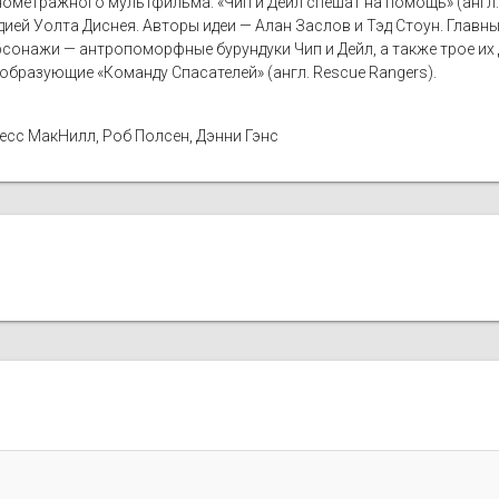
етражного мультфильма. «Чип и Дейл спешат на помощь» (англ. «C
ией Уолта Диснея. Авторы идеи — Алан Заслов и Тэд Стоун. Глав
сонажи — антропоморфные бурундуки Чип и Дейл, а также трое их 
 образующие «Команду Спасателей» (англ. Rescue Rangers).
есс МакНилл, Роб Полсен, Дэнни Гэнс