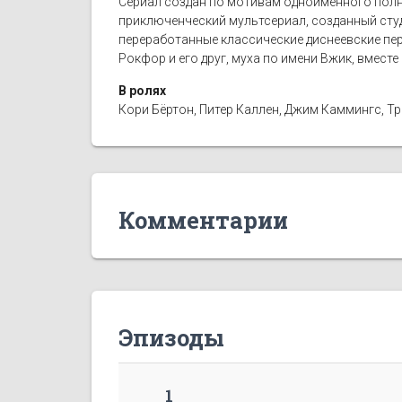
Сериал создан по мотивам одноимённого полном
приключенческий мультсериал, созданный студ
переработанные классические диснеевские пер
Рокфор и его друг, муха по имени Вжик, вместе
В ролях
Кори Бёртон, Питер Каллен, Джим Каммингс, Тр
Комментарии
Эпизоды
1