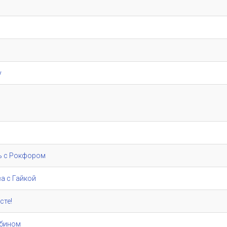
у
ь с Рокфором
а с Гайкой
сте!
убином