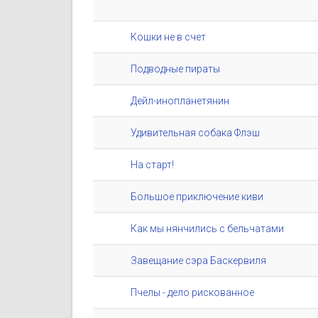
Кошки не в счет
Подводные пираты
Дейл-инопланетянин
Удивительная собака Флэш
На старт!
Большое приключение киви
Как мы нянчились с бельчатами
Завещание сэра Баскервиля
Пчелы - дело рискованное