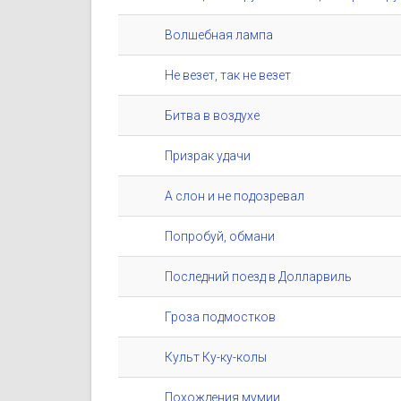
Волшебная лампа
Не везет, так не везет
Битва в воздухе
Призрак удачи
А слон и не подозревал
Попробуй, обмани
Последний поезд в Долларвиль
Гроза подмостков
Культ Ку-ку-колы
Похождения мумии