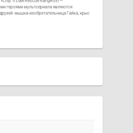
hip 'n Dale Rescue Rangers») —
ными героями мультсериала являются
друзей: мышка-изобретательница Гайка, крыс