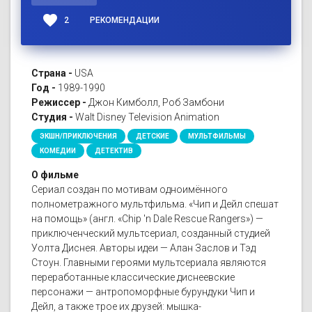
favorite
2
РЕКОМЕНДАЦИИ
Страна -
USA
Год -
1989-1990
Режиссер -
Джон Кимболл, Роб Замбони
Студия -
Walt Disney Television Animation
ЭКШН/ПРИКЛЮЧЕНИЯ
ДЕТСКИЕ
МУЛЬТФИЛЬМЫ
КОМЕДИИ
ДЕТЕКТИВ
О фильме
Сериал создан по мотивам одноимённого
полнометражного мультфильма. «Чип и Дейл спешат
на помощь» (англ. «Chip 'n Dale Rescue Rangers») —
приключенческий мультсериал, созданный студией
Уолта Диснея. Авторы идеи — Алан Заслов и Тэд
Стоун. Главными героями мультсериала являются
переработанные классические диснеевские
персонажи — антропоморфные бурундуки Чип и
Дейл, а также трое их друзей: мышка-