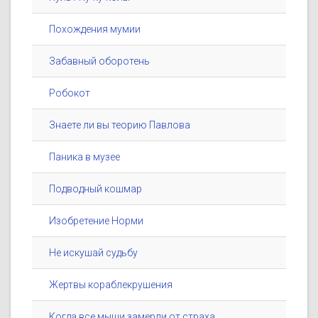
Похождения мумии
Забавный оборотень
Робокот
Знаете ли вы теорию Павлова
Паника в музее
Подводный кошмар
Изобретение Норми
Не искушай судьбу
Жертвы кораблекрушения
Когда все мыши замерли от страха