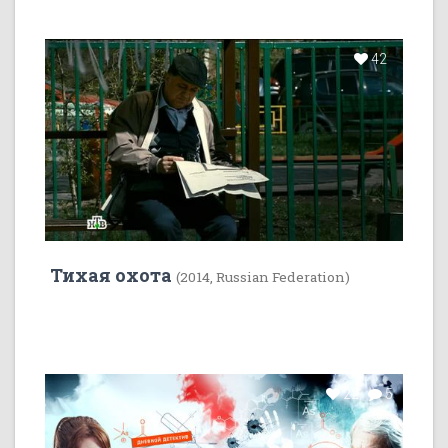
42
Тихая охота
(2014, Russian Federation)
22
5