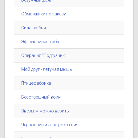
Безумный Дейл
Обманщики по заказу
Сила любви
Эффект масштаба
Операция ''Подгузник''
Мой друг - летучая мышь
Птицефабрика
Бесстаршный воин
Звёздам можно верить
Чернослив и день рождения