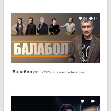
84
17
Балабол
(2013-2026, Russian Federation)
11
3