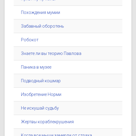
Похождения мумии
Забавный оборотень
Робокот
Знаете ли вы теорию Павлова
Паника в музее
Подводный кошмар
Изобретение Норми
Не искушай судьбу
Жертвы кораблекрушения
Когда все мыши замерли от страха