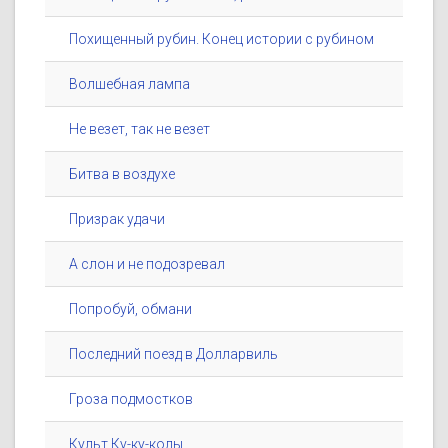
Похищенный рубин. Конец истории с рубином
Волшебная лампа
Не везет, так не везет
Битва в воздухе
Призрак удачи
А слон и не подозревал
Попробуй, обмани
Последний поезд в Долларвиль
Гроза подмостков
Культ Ку-ку-колы