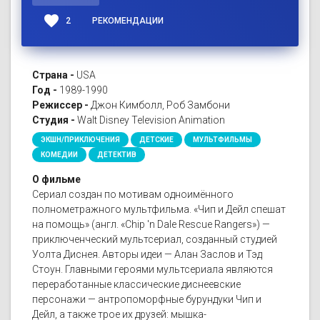
favorite
2
РЕКОМЕНДАЦИИ
Страна -
USA
Год -
1989-1990
Режиссер -
Джон Кимболл, Роб Замбони
Студия -
Walt Disney Television Animation
ЭКШН/ПРИКЛЮЧЕНИЯ
ДЕТСКИЕ
МУЛЬТФИЛЬМЫ
КОМЕДИИ
ДЕТЕКТИВ
О фильме
Сериал создан по мотивам одноимённого
полнометражного мультфильма. «Чип и Дейл спешат
на помощь» (англ. «Chip 'n Dale Rescue Rangers») —
приключенческий мультсериал, созданный студией
Уолта Диснея. Авторы идеи — Алан Заслов и Тэд
Стоун. Главными героями мультсериала являются
переработанные классические диснеевские
персонажи — антропоморфные бурундуки Чип и
Дейл, а также трое их друзей: мышка-