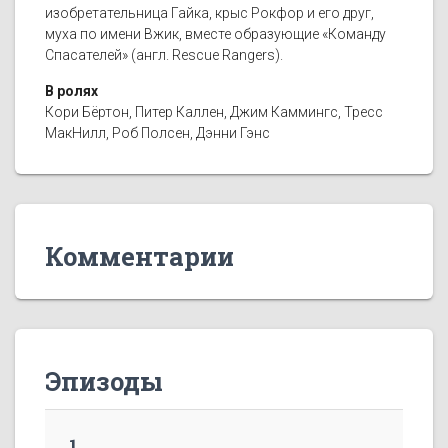
изобретательница Гайка, крыс Рокфор и его друг,
муха по имени Вжик, вместе образующие «Команду
Спасателей» (англ. Rescue Rangers).
В ролях
Кори Бёртон, Питер Каллен, Джим Каммингс, Тресс
МакНилл, Роб Полсен, Дэнни Гэнс
Комментарии
Эпизоды
1