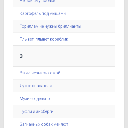
Не рой яму собаке
Картофель под мышами
Гориллам не нужны бриллианты
Плывет, плывет кораблик
3
Вжик, вернись домой
Дутые спасатели
Мухи - отдельно
Туфли и айсберги
Загнанных собак меняют