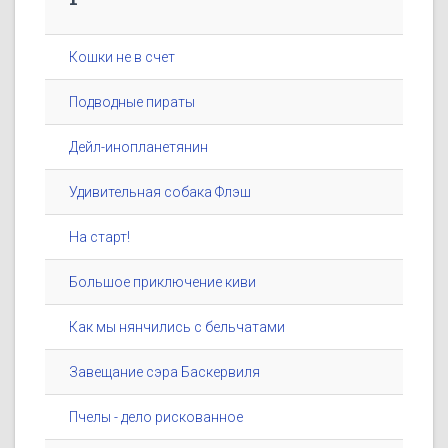
Кошки не в счет
Подводные пираты
Дейл-инопланетянин
Удивительная собака Флэш
На старт!
Большое приключение киви
Как мы нянчились с бельчатами
Завещание сэра Баскервиля
Пчелы - дело рискованное