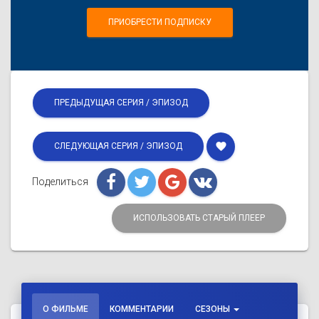
ПРИОБРЕСТИ ПОДПИСКУ
ПРЕДЫДУЩАЯ СЕРИЯ / ЭПИЗОД
favorite
СЛЕДУЮЩАЯ СЕРИЯ / ЭПИЗОД
Поделиться
ИСПОЛЬЗОВАТЬ СТАРЫЙ ПЛЕЕР
О ФИЛЬМЕ
КОММЕНТАРИИ
СЕЗОНЫ