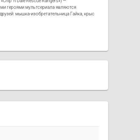
hip 'n Dale Rescue Rangers») —
ными героями мультсериала являются
друзей: мышка-изобретательница Гайка, крыс