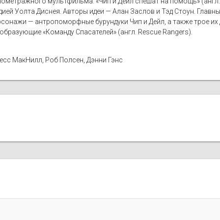
етражного мультфильма. «Чип и Дейл спешат на помощь» (англ. «C
ией Уолта Диснея. Авторы идеи — Алан Заслов и Тэд Стоун. Глав
сонажи — антропоморфные бурундуки Чип и Дейл, а также трое их 
 образующие «Команду Спасателей» (англ. Rescue Rangers).
есс МакНилл, Роб Полсен, Дэнни Гэнс