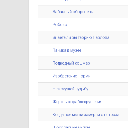
Забавный оборотень
Робокот
Знаете ли вы теорию Павлова
Паника в музее
Подводный кошмар
Изобретение Норми
Не искушай судьбу
Жертвы кораблекрушения
Когда все мыши замерли от страха
Шоколадные чипсы