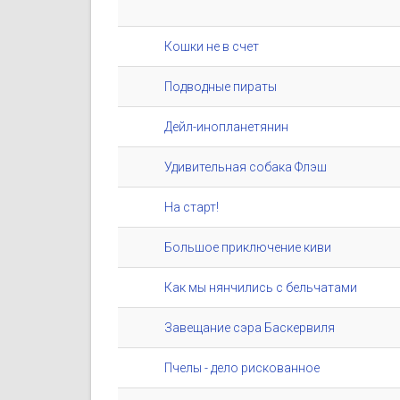
Кошки не в счет
Подводные пираты
Дейл-инопланетянин
Удивительная собака Флэш
На старт!
Большое приключение киви
Как мы нянчились с бельчатами
Завещание сэра Баскервиля
Пчелы - дело рискованное