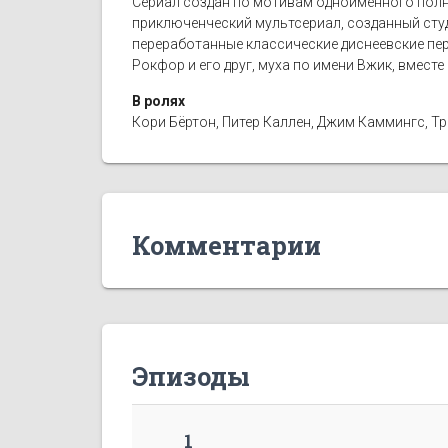
Сериал создан по мотивам одноимённого полном
приключенческий мультсериал, созданный студ
переработанные классические диснеевские пер
Рокфор и его друг, муха по имени Вжик, вместе
В ролях
Кори Бёртон, Питер Каллен, Джим Каммингс, Тр
Комментарии
Эпизоды
1