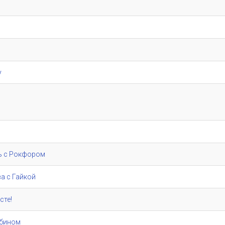
у
ь с Рокфором
а с Гайкой
сте!
убином