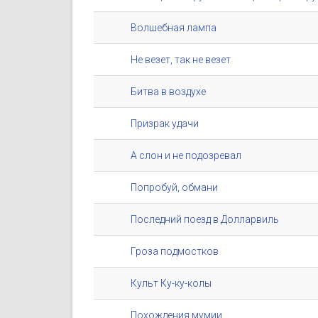
Волшебная лампа
Не везет, так не везет
Битва в воздухе
Призрак удачи
А слон и не подозревал
Попробуй, обмани
Последний поезд в Долларвиль
Гроза подмостков
Культ Ку-ку-колы
Похождения мумии