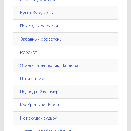
Культ Ку-ку-колы
Похождения мумии
Забавный оборотень
Робокот
Знаете ли вы теорию Павлова
Паника в музее
Подводный кошмар
Изобретение Норми
Не искушай судьбу