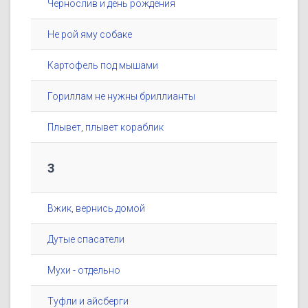
Чернослив и день рождения
Не рой яму собаке
Картофель под мышами
Гориллам не нужны бриллианты
Плывет, плывет кораблик
3
Вжик, вернись домой
Дутые спасатели
Мухи - отдельно
Туфли и айсберги