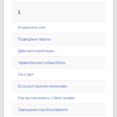
1
Кошки не в счет
Подводные пираты
Дейл-инопланетянин
Удивительная собака Флэш
На старт!
Большое приключение киви
Как мы нянчились с бельчатами
Завещание сэра Баскервиля