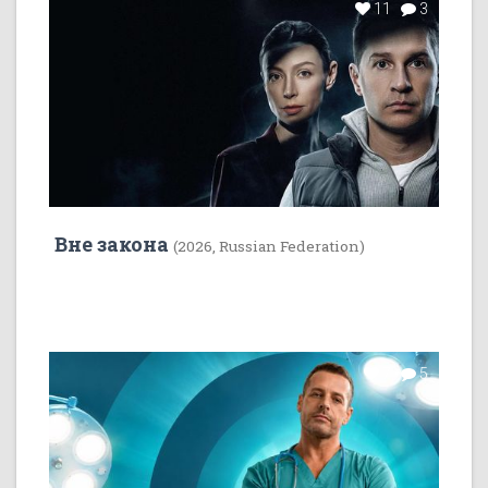
11
3
Вне закона
(2026, Russian Federation)
7
5