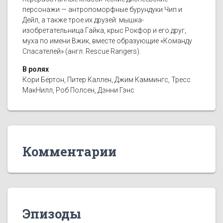
персонажи — антропоморфные бурундуки Чип и
Дейл, а также трое их друзей: мышка-
изобретательница Гайка, крыс Рокфор и его друг,
муха по имени Вжик, вместе образующие «Команду
Спасателей» (англ. Rescue Rangers).
В ролях
Кори Бёртон, Питер Каллен, Джим Каммингс, Тресс
МакНилл, Роб Полсен, Дэнни Гэнс
Комментарии
Эпизоды