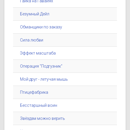
Гайка на Гавайях
Безумный Дейл
Обманщики по заказу
Сила любви
Эффект масштаба
Операция ''Подгузник''
Мой друг - летучая мышь
Птицефабрика
Бесстаршный воин
Звёздам можно верить