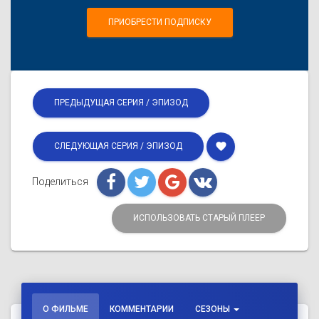
ПРИОБРЕСТИ ПОДПИСКУ
ПРЕДЫДУЩАЯ СЕРИЯ / ЭПИЗОД
favorite
СЛЕДУЮЩАЯ СЕРИЯ / ЭПИЗОД
Поделиться
ИСПОЛЬЗОВАТЬ СТАРЫЙ ПЛЕЕР
О ФИЛЬМЕ
КОММЕНТАРИИ
СЕЗОНЫ