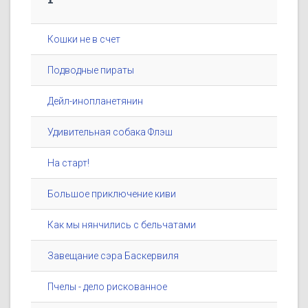
Кошки не в счет
Подводные пираты
Дейл-инопланетянин
Удивительная собака Флэш
На старт!
Большое приключение киви
Как мы нянчились с бельчатами
Завещание сэра Баскервиля
Пчелы - дело рискованное