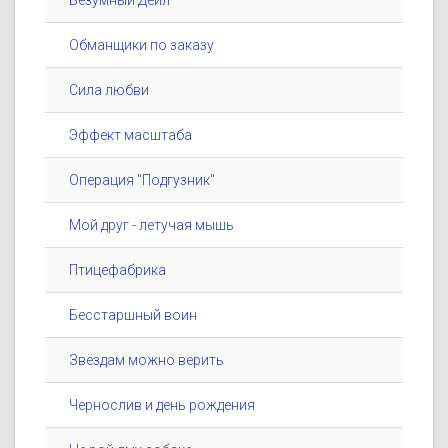
Безумный Дейл
Обманщики по заказу
Сила любви
Эффект масштаба
Операция ''Подгузник''
Мой друг - летучая мышь
Птицефабрика
Бесстаршный воин
Звёздам можно верить
Чернослив и день рождения