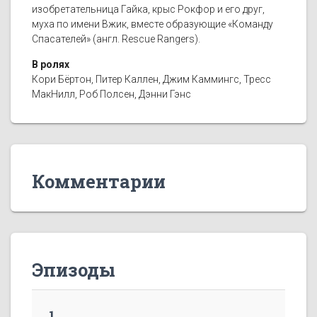
изобретательница Гайка, крыс Рокфор и его друг,
муха по имени Вжик, вместе образующие «Команду
Спасателей» (англ. Rescue Rangers).
В ролях
Кори Бёртон, Питер Каллен, Джим Каммингс, Тресс
МакНилл, Роб Полсен, Дэнни Гэнс
Комментарии
Эпизоды
1