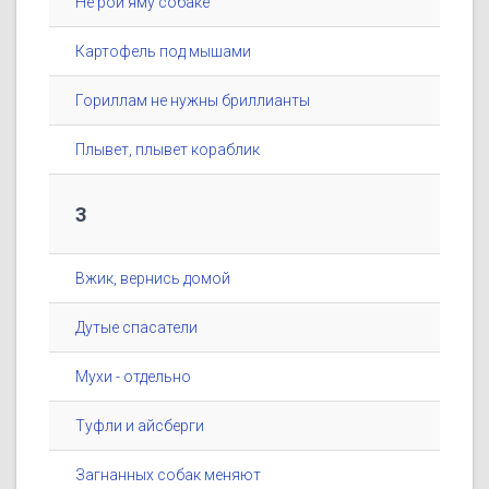
Не рой яму собаке
Картофель под мышами
Гориллам не нужны бриллианты
Плывет, плывет кораблик
3
Вжик, вернись домой
Дутые спасатели
Мухи - отдельно
Туфли и айсберги
Загнанных собак меняют