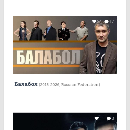
84
17
Балабол
(2013-2026, Russian Federation)
11
3