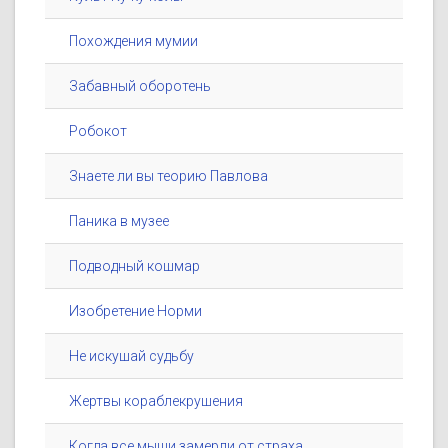
Похождения мумии
Забавный оборотень
Робокот
Знаете ли вы теорию Павлова
Паника в музее
Подводный кошмар
Изобретение Норми
Не искушай судьбу
Жертвы кораблекрушения
Когда все мыши замерли от страха