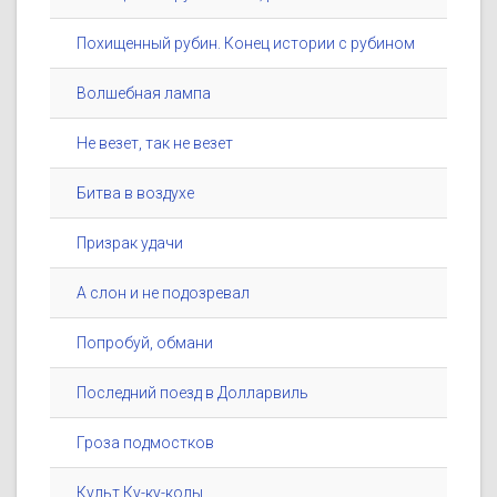
Похищенный рубин. Конец истории с рубином
Волшебная лампа
Не везет, так не везет
Битва в воздухе
Призрак удачи
А слон и не подозревал
Попробуй, обмани
Последний поезд в Долларвиль
Гроза подмостков
Культ Ку-ку-колы