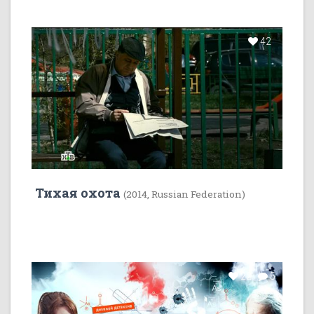
42
Тихая охота
(2014, Russian Federation)
22
5