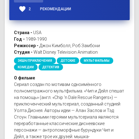
favorite
2
РЕКОМЕНДАЦИИ
Страна -
USA
Год -
1989-1990
Режиссер -
Джон Кимболл, Роб Замбони
Студия -
Walt Disney Television Animation
ЭКШН/ПРИКЛЮЧЕНИЯ
ДЕТСКИЕ
МУЛЬТФИЛЬМЫ
КОМЕДИИ
ДЕТЕКТИВ
О фильме
Сериал создан по мотивам одноимённого
полнометражного мультфильма. «Чип и Дейл спешат
на помощь» (англ. «Chip 'n Dale Rescue Rangers») —
приключенческий мультсериал, созданный студией
Уолта Диснея. Авторы идеи — Алан Заслов и Тэд
Стоун. Главными героями мультсериала являются
переработанные классические диснеевские
персонажи — антропоморфные бурундуки Чип и
Дейл, а также трое их друзей: мышка-