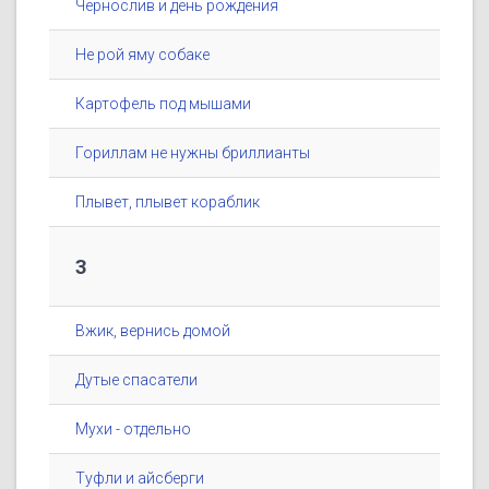
Чернослив и день рождения
Не рой яму собаке
Картофель под мышами
Гориллам не нужны бриллианты
Плывет, плывет кораблик
3
Вжик, вернись домой
Дутые спасатели
Мухи - отдельно
Туфли и айсберги