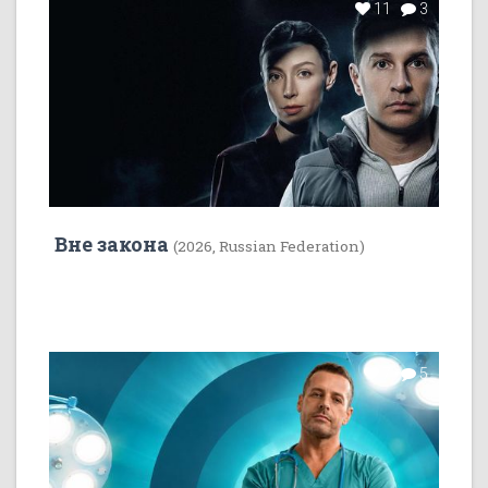
11
3
Вне закона
(2026, Russian Federation)
7
5