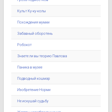
Культ Ку-ку-колы
Похождения мумии
Забавный оборотень
Робокот
Знаете ли вы теорию Павлова
Паника в музее
Подводный кошмар
Изобретение Норми
Не искушай судьбу