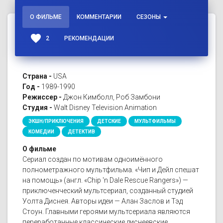
О ФИЛЬМЕ
КОММЕНТАРИИ
СЕЗОНЫ
favorite
2
РЕКОМЕНДАЦИИ
Страна -
USA
Год -
1989-1990
Режиссер -
Джон Кимболл, Роб Замбони
Студия -
Walt Disney Television Animation
ЭКШН/ПРИКЛЮЧЕНИЯ
ДЕТСКИЕ
МУЛЬТФИЛЬМЫ
КОМЕДИИ
ДЕТЕКТИВ
О фильме
Сериал создан по мотивам одноимённого
полнометражного мультфильма. «Чип и Дейл спешат
на помощь» (англ. «Chip 'n Dale Rescue Rangers») —
приключенческий мультсериал, созданный студией
Уолта Диснея. Авторы идеи — Алан Заслов и Тэд
Стоун. Главными героями мультсериала являются
переработанные классические диснеевские