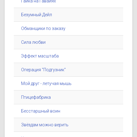
Гайка на Гавайях
Безумный Дейл
Обманщики по заказу
Сила любви
Эффект масштаба
Операция ''Подгузник''
Мой друг - летучая мышь
Птицефабрика
Бесстаршный воин
Звёздам можно верить