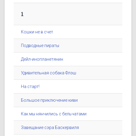
1
Кошки не в счет
Подводные пираты
Дейл-инопланетянин
Удивительная собака Флэш
На старт!
Большое приключение киви
Как мы нянчились с бельчатами
Завещание сэра Баскервиля