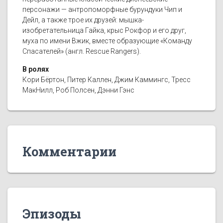
персонажи — антропоморфные бурундуки Чип и
Дейл, а также трое их друзей: мышка-
изобретательница Гайка, крыс Рокфор и его друг,
муха по имени Вжик, вместе образующие «Команду
Спасателей» (англ. Rescue Rangers).
В ролях
Кори Бёртон, Питер Каллен, Джим Каммингс, Тресс
МакНилл, Роб Полсен, Дэнни Гэнс
Комментарии
Эпизоды