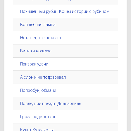
Похищенный рубин. Конец истории с рубином
Волшебная лампа
Не везет, так не везет
Битва в воздухе
Призрак удачи
А слон и не подозревал
Попробуй, обмани
Последний поезд в Долларвиль
Гроза подмостков
Культ Ку-ку-колы