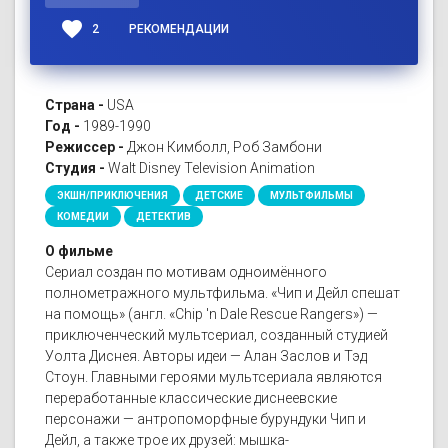
favorite
2
РЕКОМЕНДАЦИИ
Страна -
USA
Год -
1989-1990
Режиссер -
Джон Кимболл, Роб Замбони
Студия -
Walt Disney Television Animation
ЭКШН/ПРИКЛЮЧЕНИЯ
ДЕТСКИЕ
МУЛЬТФИЛЬМЫ
КОМЕДИИ
ДЕТЕКТИВ
О фильме
Сериал создан по мотивам одноимённого
полнометражного мультфильма. «Чип и Дейл спешат
на помощь» (англ. «Chip 'n Dale Rescue Rangers») —
приключенческий мультсериал, созданный студией
Уолта Диснея. Авторы идеи — Алан Заслов и Тэд
Стоун. Главными героями мультсериала являются
переработанные классические диснеевские
персонажи — антропоморфные бурундуки Чип и
Дейл, а также трое их друзей: мышка-