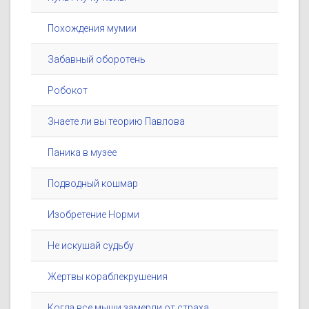
Похождения мумии
Забавный оборотень
Робокот
Знаете ли вы теорию Павлова
Паника в музее
Подводный кошмар
Изобретение Норми
Не искушай судьбу
Жертвы кораблекрушения
Когда все мыши замерли от страха