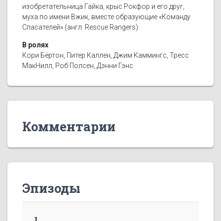
изобретательница Гайка, крыс Рокфор и его друг,
муха по имени Вжик, вместе образующие «Команду
Спасателей» (англ. Rescue Rangers).
В ролях
Кори Бёртон, Питер Каллен, Джим Каммингс, Тресс
МакНилл, Роб Полсен, Дэнни Гэнс
Комментарии
Эпизоды
1