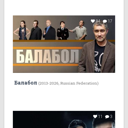
84
17
Балабол
(2013-2026, Russian Federation)
11
3