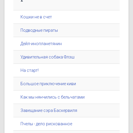
Кошки не в счет
Подводные пираты
Дейл-инопланетянин
Удивительная собака Флэш
На старт!
Большое приключение киви
Как мы нянчились с бельчатами
Завещание сэра Баскервиля
Пчелы - дело рискованное