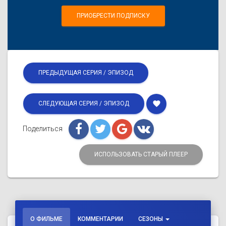
ПРИОБРЕСТИ ПОДПИСКУ
ПРЕДЫДУЩАЯ СЕРИЯ / ЭПИЗОД
favorite
СЛЕДУЮЩАЯ СЕРИЯ / ЭПИЗОД
Поделиться
ИСПОЛЬЗОВАТЬ СТАРЫЙ ПЛЕЕР
О ФИЛЬМЕ
КОММЕНТАРИИ
СЕЗОНЫ