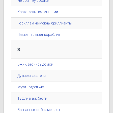
Не рой яму собаке
Картофель под мышами
Гориллам не нужны бриллианты
Плывет, плывет кораблик
3
Вжик, вернись домой
Дутые спасатели
Мухи - отдельно
Туфли и айсберги
Загнанных собак меняют