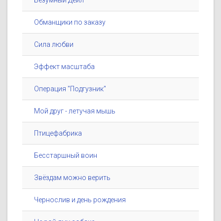
Безумный Дейл
Обманщики по заказу
Сила любви
Эффект масштаба
Операция ''Подгузник''
Мой друг - летучая мышь
Птицефабрика
Бесстаршный воин
Звёздам можно верить
Чернослив и день рождения