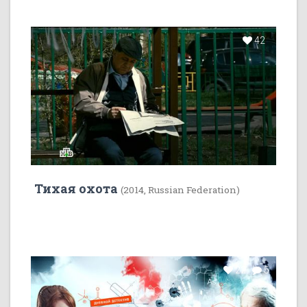
42
Тихая охота
(2014, Russian Federation)
22
5