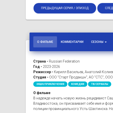
ПРЕДЫДУЩАЯ СЕРИЯ / ЭПИЗОД
СЛЕД
О ФИЛЬМЕ
КОММЕНТАРИИ
СЕЗОНЫ
Страна -
Russian Federation
Год -
2023-2026
Режиссер -
Кирилл Васильев, Анатолий Колие
Студия -
ООО "Старт Продакшн", АО "СТС", ООО
ЭКШН/ПРИКЛЮЧЕНИЯ
КОМЕДИИ
ТВ/СЕРИАЛЫ
О фильме
В надежде начать новую жизнь рецидивист Саша
Владивостока, он присваивает себе имя и фор
полиции провинциального Усть-Шахтинска. Нас