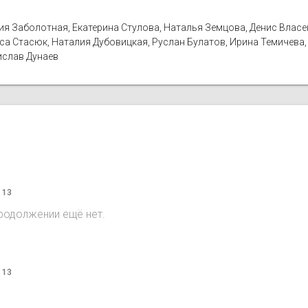
ия Заболотная, Екатерина Стулова, Наталья Земцова, Денис Власен
иса Стасюк, Наталия Дубовицкая, Руслан Булатов, Ирина Темичева
ислав Дунаев
 13
продолжении ещё нет.
 13