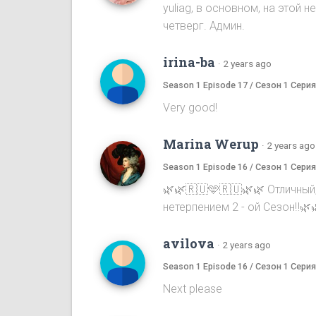
yuliag, в основном, на этой
четверг. Админ.
irina-ba
·
2 years ago
Season 1 Episode 17 / Сезон 1 Серия
Very good!
Marina Werup
·
2 years ago
Season 1 Episode 16 / Сезон 1 Серия
🌿🌿🇷🇺🩵🇷🇺🌿🌿 Отличный
нетерпением 2 - ой Сезон‼️🌿
avilova
·
2 years ago
Season 1 Episode 16 / Сезон 1 Серия
Next please