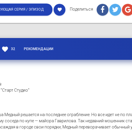
Поделиться
favorite
УЮЩАЯ СЕРИЯ / ЭПИЗОД
favorite
32
РЕКОМЕНДАЦИИ
в
 "Старт Студио"
 Медный решается на последнее ограбление. Но все идет не по пл
му соседа по купе — майора Гаврилова. Так недавний мошенник с
аждая в городе свои порядки, Медный переворачивает обычный ук