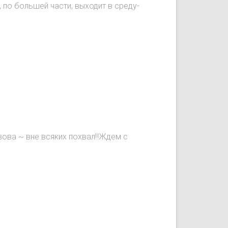
, по большей части, выходит в среду-
вова ~ вне всяких похвал‼️Ждем с