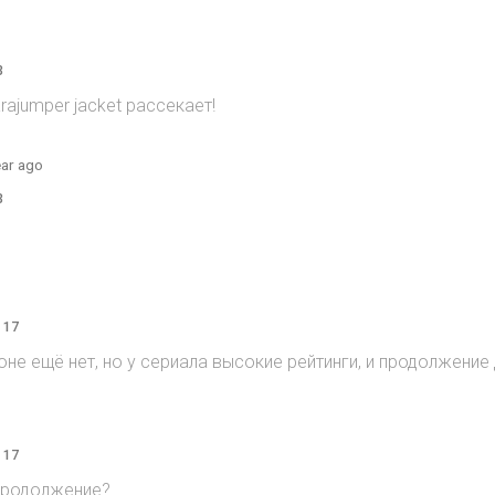
3
rajumper jacket рассекает!
ear ago
3
 17
зоне ещё нет, но у сериала высокие рейтинги, и продолжени
 17
продолжение?