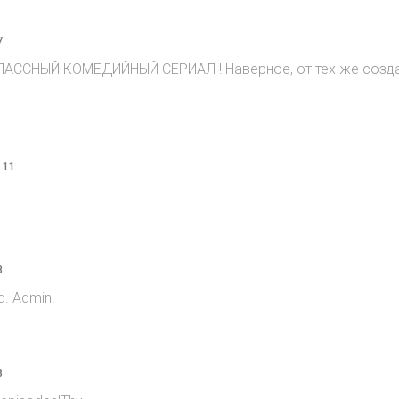
7
ЛАССНЫЙ КОМЕДИЙНЫЙ СЕРИАЛ ‼️Наверное, от тех же создате
 11
8
d. Admin.
8