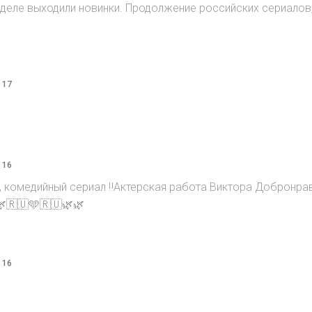
 неделе выходили новинки. Продолжение российских сериалов
 17
 16
, комедийный сериал ‼️Актерская работа Виктора Добронра
🌿🇷🇺🩵🇷🇺🌿🌿
 16