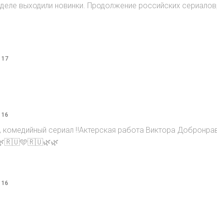
 неделе выходили новинки. Продолжение российских сериалов
 17
 16
, комедийный сериал ‼️Актерская работа Виктора Добронра
🌿🇷🇺🩵🇷🇺🌿🌿
 16