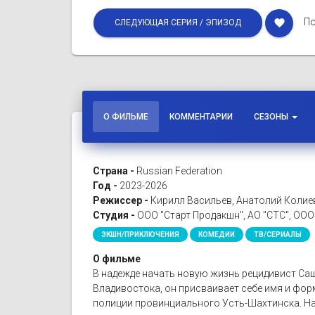
По
favorite
СЛЕДУЮЩАЯ СЕРИЯ / ЭПИЗОД
О ФИЛЬМЕ
КОММЕНТАРИИ
СЕЗОНЫ
Страна -
Russian Federation
Год -
2023-2026
Режиссер -
Кирилл Васильев, Анатолий Колие
Студия -
ООО "Старт Продакшн", АО "СТС", ООО
ЭКШН/ПРИКЛЮЧЕНИЯ
КОМЕДИИ
ТВ/СЕРИАЛЫ
О фильме
В надежде начать новую жизнь рецидивист Саша
Владивостока, он присваивает себе имя и фор
полиции провинциального Усть-Шахтинска. Нас