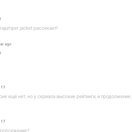
3
rajumper jacket рассекает!
ear ago
3
 17
зоне ещё нет, но у сериала высокие рейтинги, и продолжени
 17
продолжение?