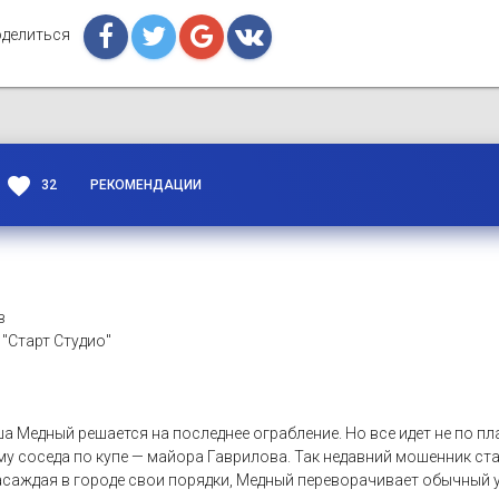
делиться
favorite
32
РЕКОМЕНДАЦИИ
в
 "Старт Студио"
 Медный решается на последнее ограбление. Но все идет не по пл
му соседа по купе — майора Гаврилова. Так недавний мошенник с
аждая в городе свои порядки, Медный переворачивает обычный ук