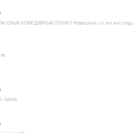
7
ЛАССНЫЙ КОМЕДИЙНЫЙ СЕРИАЛ ‼️Наверное, от тех же создате
 11
8
d. Admin.
8