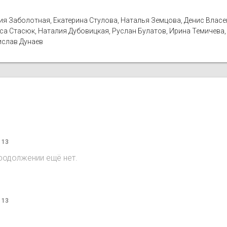
ия Заболотная, Екатерина Стулова, Наталья Земцова, Денис Власен
иса Стасюк, Наталия Дубовицкая, Руслан Булатов, Ирина Темичева
ислав Дунаев
 13
продолжении ещё нет.
 13