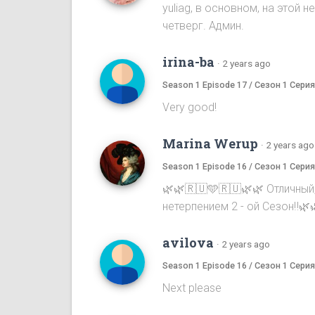
yuliag, в основном, на этой
четверг. Админ.
irina-ba
·
2 years ago
Season 1 Episode 17 / Сезон 1 Серия
Very good!
Marina Werup
·
2 years ago
Season 1 Episode 16 / Сезон 1 Серия
🌿🌿🇷🇺🩵🇷🇺🌿🌿 Отличный
нетерпением 2 - ой Сезон‼️🌿
avilova
·
2 years ago
Season 1 Episode 16 / Сезон 1 Серия
Next please