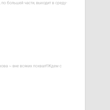
, по большей части, выходит в среду-
вова ~ вне всяких похвал‼️Ждем с