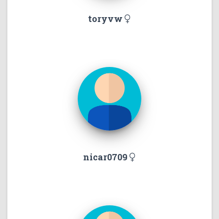
toryvw
nicar0709