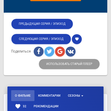
ПРЕДЫДУЩАЯ СЕРИЯ / ЭПИЗОД
favorite
СЛЕДУЮЩАЯ СЕРИЯ / ЭПИЗОД
Поделиться
ИСПОЛЬЗОВАТЬ СТАРЫЙ ПЛЕЕР
О ФИЛЬМЕ
КОММЕНТАРИИ
СЕЗОНЫ
favorite
32
РЕКОМЕНДАЦИИ