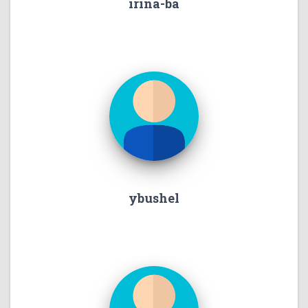
irina-ba
ybushel