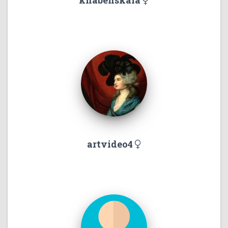
khabenskaia
artvideo4