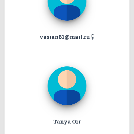
vasian81@mail.ru
Tanya Orr