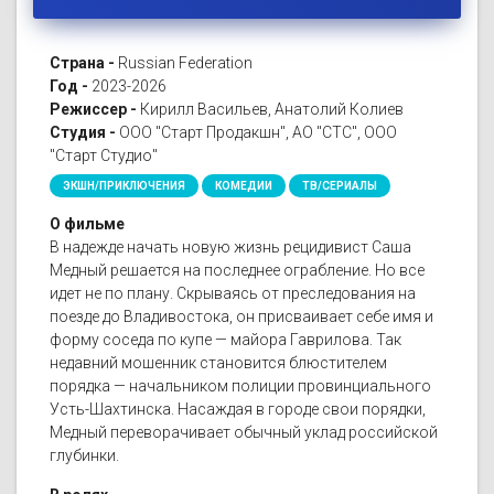
Страна -
Russian Federation
Год -
2023-2026
Режиссер -
Кирилл Васильев, Анатолий Колиев
Студия -
ООО "Старт Продакшн", АО "СТС", ООО
"Старт Студио"
ЭКШН/ПРИКЛЮЧЕНИЯ
КОМЕДИИ
ТВ/СЕРИАЛЫ
О фильме
В надежде начать новую жизнь рецидивист Саша
Медный решается на последнее ограбление. Но все
идет не по плану. Скрываясь от преследования на
поезде до Владивостока, он присваивает себе имя и
форму соседа по купе — майора Гаврилова. Так
недавний мошенник становится блюстителем
порядка — начальником полиции провинциального
Усть-Шахтинска. Насаждая в городе свои порядки,
Медный переворачивает обычный уклад российской
глубинки.