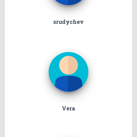
srudychev
Vera