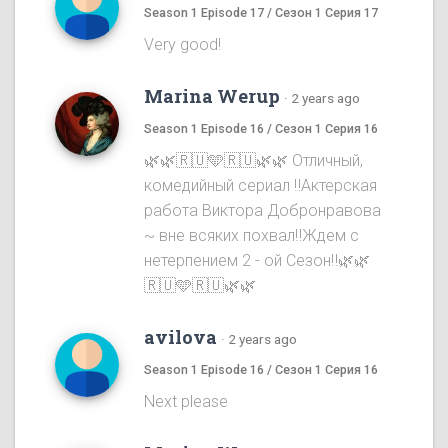
Season 1 Episode 17 / Сезон 1 Серия 17
Very good!
Marina Werup
·
2 years ago
Season 1 Episode 16 / Сезон 1 Серия 16
🌿🌿🇷🇺🩵🇷🇺🌿🌿 Отличный,
комедийный сериал ‼️Актерская
работа Виктора Добронравова
~ вне всяких похвал‼️Ждем с
нетерпением 2 - ой Сезон‼️🌿🌿
🇷🇺🩵🇷🇺🌿🌿
avilova
·
2 years ago
Season 1 Episode 16 / Сезон 1 Серия 16
Next please