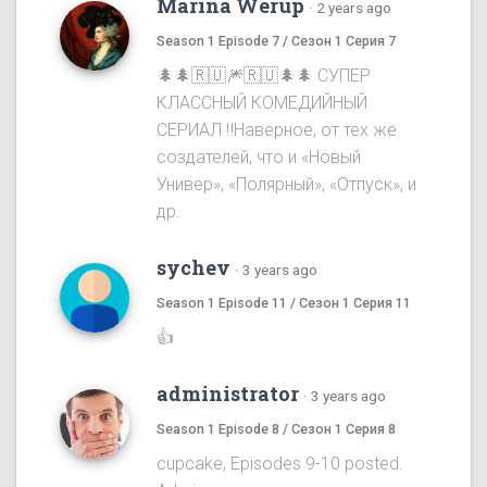
Marina Werup
·
2 years ago
Season 1 Episode 7 / Сезон 1 Серия 7
🌲🌲🇷🇺🎆🇷🇺🌲🌲 СУПЕР
КЛАССНЫЙ КОМЕДИЙНЫЙ
СЕРИАЛ ‼️Наверное, от тех же
создателей, что и «Новый
Универ», «Полярный», «Отпуск», и
др.
sychev
·
3 years ago
Season 1 Episode 11 / Сезон 1 Серия 11
👍
administrator
·
3 years ago
Season 1 Episode 8 / Сезон 1 Серия 8
cupcake, Episodes 9-10 posted.