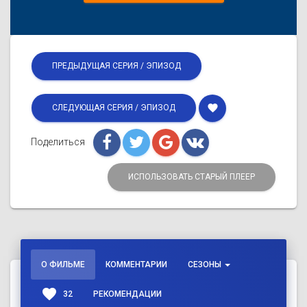
ПРЕДЫДУЩАЯ СЕРИЯ / ЭПИЗОД
favorite
СЛЕДУЮЩАЯ СЕРИЯ / ЭПИЗОД
Поделиться
ИСПОЛЬЗОВАТЬ СТАРЫЙ ПЛЕЕР
О ФИЛЬМЕ
КОММЕНТАРИИ
СЕЗОНЫ
favorite
32
РЕКОМЕНДАЦИИ