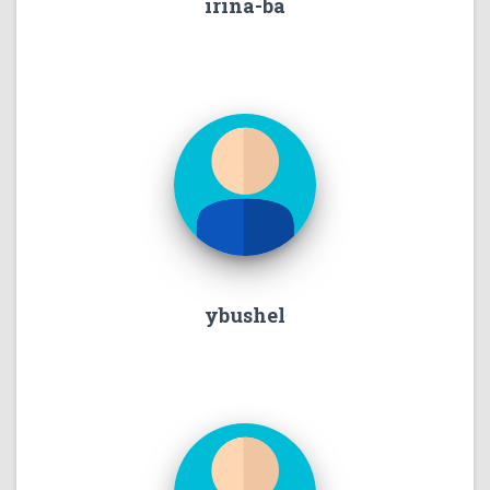
irina-ba
ybushel