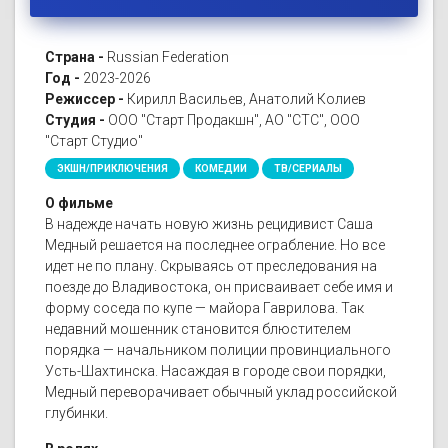
Страна -
Russian Federation
Год -
2023-2026
Режиссер -
Кирилл Васильев, Анатолий Колиев
Студия -
ООО "Старт Продакшн", АО "СТС", ООО
"Старт Студио"
ЭКШН/ПРИКЛЮЧЕНИЯ
КОМЕДИИ
ТВ/СЕРИАЛЫ
О фильме
В надежде начать новую жизнь рецидивист Саша
Медный решается на последнее ограбление. Но все
идет не по плану. Скрываясь от преследования на
поезде до Владивостока, он присваивает себе имя и
форму соседа по купе — майора Гаврилова. Так
недавний мошенник становится блюстителем
порядка — начальником полиции провинциального
Усть-Шахтинска. Насаждая в городе свои порядки,
Медный переворачивает обычный уклад российской
глубинки.