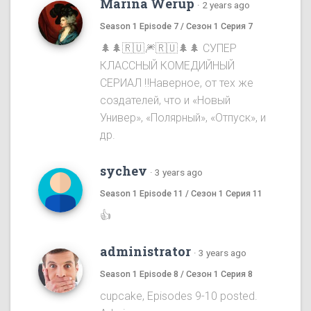
Marina Werup
·
2 years ago
Season 1 Episode 7 / Сезон 1 Серия 7
🌲🌲🇷🇺🎆🇷🇺🌲🌲 СУПЕР
КЛАССНЫЙ КОМЕДИЙНЫЙ
СЕРИАЛ ‼️Наверное, от тех же
создателей, что и «Новый
Универ», «Полярный», «Отпуск», и
др.
sychev
·
3 years ago
Season 1 Episode 11 / Сезон 1 Серия 11
👍
administrator
·
3 years ago
Season 1 Episode 8 / Сезон 1 Серия 8
cupcake, Episodes 9-10 posted.