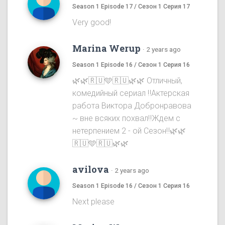
Season 1 Episode 17 / Сезон 1 Серия 17
Very good!
Marina Werup
·
2 years ago
Season 1 Episode 16 / Сезон 1 Серия 16
🌿🌿🇷🇺🩵🇷🇺🌿🌿 Отличный,
комедийный сериал ‼️Актерская
работа Виктора Добронравова
~ вне всяких похвал‼️Ждем с
нетерпением 2 - ой Сезон‼️🌿🌿
🇷🇺🩵🇷🇺🌿🌿
avilova
·
2 years ago
Season 1 Episode 16 / Сезон 1 Серия 16
Next please