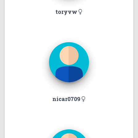
toryvw
nicar0709