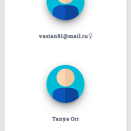
vasian81@mail.ru
Tanya Orr