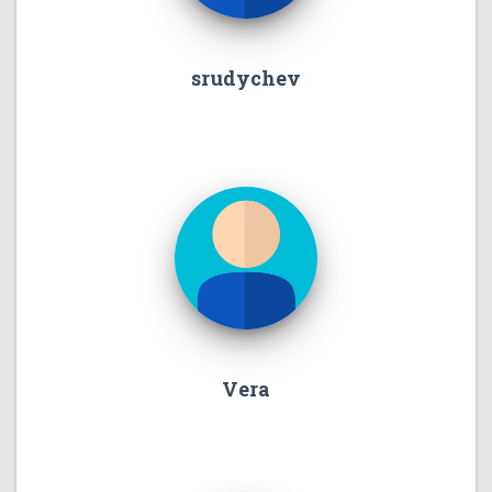
srudychev
Vera