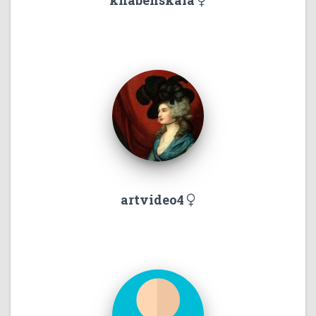
khabenskaia
artvideo4