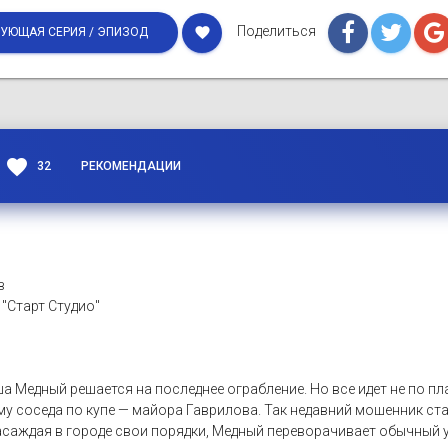
Поделиться
favorite
УЮЩАЯ СЕРИЯ / ЭПИЗОД
favorite
32
РЕКОМЕНДАЦИИ
в
 "Старт Студио"
 Медный решается на последнее ограбление. Но все идет не по пл
му соседа по купе — майора Гаврилова. Так недавний мошенник с
аждая в городе свои порядки, Медный переворачивает обычный ук