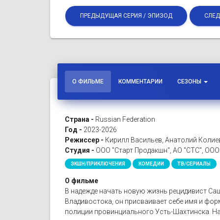
ПРЕДЫДУЩАЯ СЕРИЯ / ЭПИЗОД
СЛЕД
О ФИЛЬМЕ
КОММЕНТАРИИ
СЕЗОНЫ
Страна -
Russian Federation
Год -
2023-2026
Режиссер -
Кирилл Васильев, Анатолий Колие
Студия -
ООО "Старт Продакшн", АО "СТС", ООО
ЭКШН/ПРИКЛЮЧЕНИЯ
КОМЕДИИ
ТВ/СЕРИАЛЫ
О фильме
В надежде начать новую жизнь рецидивист Саша
Владивостока, он присваивает себе имя и фор
полиции провинциального Усть-Шахтинска. Нас