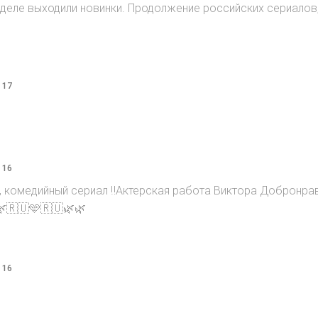
 неделе выходили новинки. Продолжение российских сериалов
 17
 16
, комедийный сериал ‼️Актерская работа Виктора Добронра
🌿🇷🇺🩵🇷🇺🌿🌿
 16