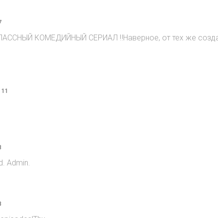
7
ЛАССНЫЙ КОМЕДИЙНЫЙ СЕРИАЛ ‼️Наверное, от тех же создате
 11
8
d. Admin.
8