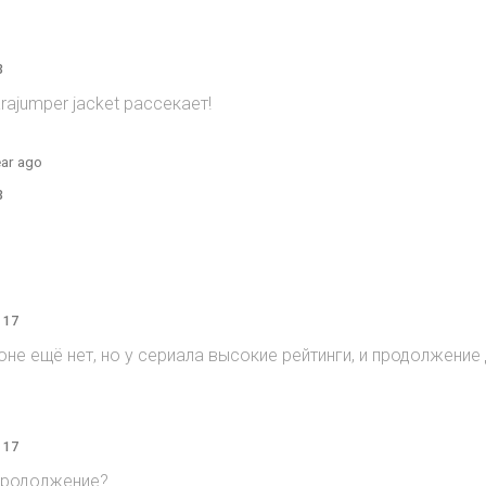
3
rajumper jacket рассекает!
ear ago
3
 17
зоне ещё нет, но у сериала высокие рейтинги, и продолжени
 17
продолжение?