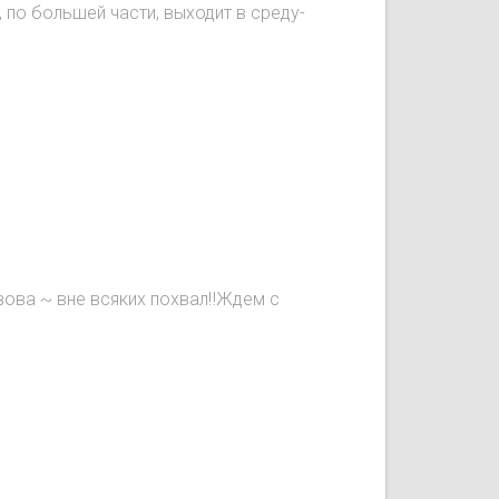
, по большей части, выходит в среду-
вова ~ вне всяких похвал‼️Ждем с