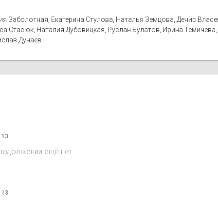
ия Заболотная, Екатерина Стулова, Наталья Земцова, Денис Власен
иса Стасюк, Наталия Дубовицкая, Руслан Булатов, Ирина Темичева
ислав Дунаев
 13
продолжении ещё нет.
 13