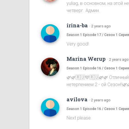
yuliag, в основном, на этой
четверг. Админ.
irina-ba
·
2 years ago
Season 1 Episode 17 / Сезон 1 Серия
Very good!
Marina Werup
·
2 years ago
Season 1 Episode 16 / Сезон 1 Серия
🌿🌿🇷🇺🩵🇷🇺🌿🌿 Отличный
нетерпением 2 - ой Сезон‼️🌿
avilova
·
2 years ago
Season 1 Episode 16 / Сезон 1 Серия
Next please