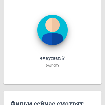
evayman
DALY CITY
Фильм сейчас смотрят