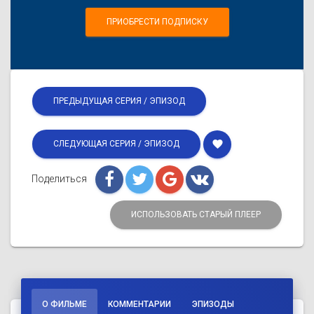
ПРИОБРЕСТИ ПОДПИСКУ
ПРЕДЫДУЩАЯ СЕРИЯ / ЭПИЗОД
favorite
СЛЕДУЮЩАЯ СЕРИЯ / ЭПИЗОД
Поделиться
ИСПОЛЬЗОВАТЬ СТАРЫЙ ПЛЕЕР
О ФИЛЬМЕ
КОММЕНТАРИИ
ЭПИЗОДЫ