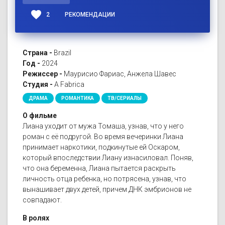
favorite
2
РЕКОМЕНДАЦИИ
Страна -
Brazil
Год -
2024
Режиссер -
Маурисио Фариас, Анжела Шавес
Студия -
A Fabrica
ДРАМА
РОМАНТИКА
ТВ/СЕРИАЛЫ
О фильме
Лиана уходит от мужа Томаша, узнав, что у него
роман с её подругой. Во время вечеринки Лиана
принимает наркотики, подкинутые ей Оскаром,
который впоследствии Лиану изнасиловал. Поняв,
что она беременна, Лиана пытается раскрыть
личность отца ребенка, но потрясена, узнав, что
вынашивает двух детей, причем ДНК эмбрионов не
совпадают.
В ролях