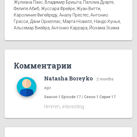
Жулиана Паес, Владимир Бришта, Палома Дуарте,
Фелипе Абиб, Жуссара Фрейре, Жуан Витти,
Каролиние Фигейреду, Аналу Престес, Антонио
Грасси, Дани Орнеллас, Марта Новилл, Нандо Кунья,
Альсемар Виейра, Антонио Каррара, Йохама Эсима
Комментарии
Natasha Boreyko
·
2 months
ago
Season 1 Episode 17 / Сезон 1 Серия 17
Hmmm, interesting