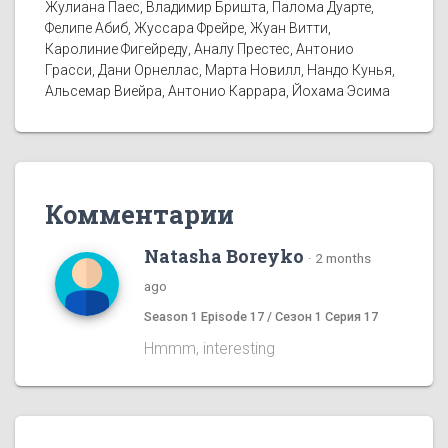
Жулиана Паес, Владимир Бришта, Палома Дуарте,
Фелипе Абиб, Жуссара Фрейре, Жуан Витти,
Каролиние Фигейреду, Аналу Престес, Антонио
Грасси, Дани Орнеллас, Марта Новилл, Нандо Кунья,
Альсемар Виейра, Антонио Каррара, Йохама Эсима
Комментарии
Natasha Boreyko
·
2 months
ago
Season 1 Episode 17 / Сезон 1 Серия 17
Hmmm, interesting