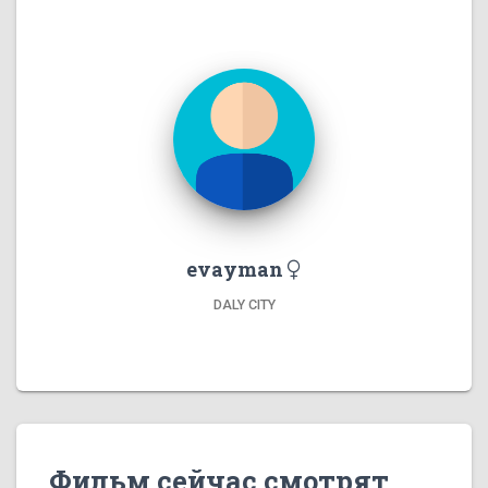
evayman
DALY CITY
Фильм сейчас смотрят