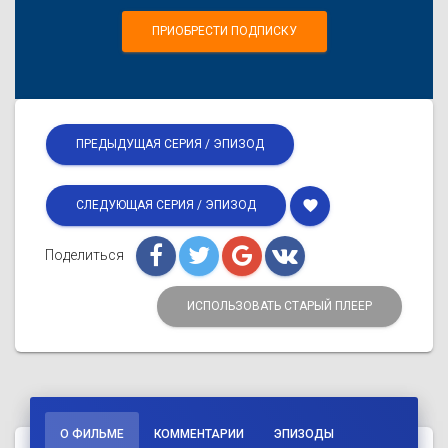
ПРИОБРЕСТИ ПОДПИСКУ
ПРЕДЫДУЩАЯ СЕРИЯ / ЭПИЗОД
favorite
СЛЕДУЮЩАЯ СЕРИЯ / ЭПИЗОД
Поделиться
ИСПОЛЬЗОВАТЬ СТАРЫЙ ПЛЕЕР
О ФИЛЬМЕ
КОММЕНТАРИИ
ЭПИЗОДЫ