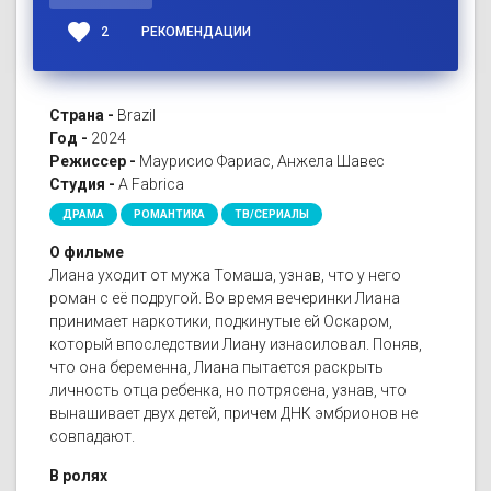
favorite
2
РЕКОМЕНДАЦИИ
Страна -
Brazil
Год -
2024
Режиссер -
Маурисио Фариас, Анжела Шавес
Студия -
A Fabrica
ДРАМА
РОМАНТИКА
ТВ/СЕРИАЛЫ
О фильме
Лиана уходит от мужа Томаша, узнав, что у него
роман с её подругой. Во время вечеринки Лиана
принимает наркотики, подкинутые ей Оскаром,
который впоследствии Лиану изнасиловал. Поняв,
что она беременна, Лиана пытается раскрыть
личность отца ребенка, но потрясена, узнав, что
вынашивает двух детей, причем ДНК эмбрионов не
совпадают.
В ролях