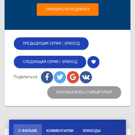
ПРИОБРЕСТИ ПОДПИСКУ
ПРЕДЫДУЩАЯ СЕРИЯ / ЭПИЗОД
favorite
СЛЕДУЮЩАЯ СЕРИЯ / ЭПИЗОД
Поделиться
ИСПОЛЬЗОВАТЬ СТАРЫЙ ПЛЕЕР
О ФИЛЬМЕ
КОММЕНТАРИИ
ЭПИЗОДЫ