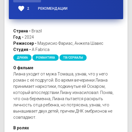
favorite
2
РЕКОМЕНДАЦИИ
Страна -
Brazil
Год -
2024
Режиссер -
Маурисио Фариас, Анжела Шавес
Студия -
A Fabrica
ДРАМА
РОМАНТИКА
ТВ/СЕРИАЛЫ
О фильме
Лиана уходит от мужа Томаша, узнав, что у него
роман с её подругой. Во время вечеринки Лиана
принимает наркотики, подкинутые ей Оскаром,
который впоследствии Лиану изнасиловал. Поняв,
что она беременна, Лиана пытается раскрыть
личность отца ребенка, но потрясена, узнав, что
вынашивает двух детей, причем ДНК эмбрионов не
совпадают.
В ролях