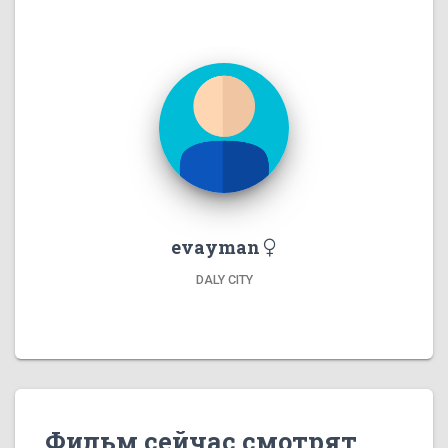
evayman
DALY CITY
Фильм сейчас смотрят