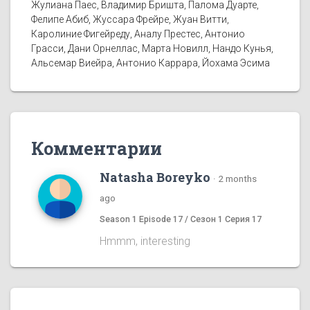
Жулиана Паес, Владимир Бришта, Палома Дуарте,
Фелипе Абиб, Жуссара Фрейре, Жуан Витти,
Каролиние Фигейреду, Аналу Престес, Антонио
Грасси, Дани Орнеллас, Марта Новилл, Нандо Кунья,
Альсемар Виейра, Антонио Каррара, Йохама Эсима
Комментарии
Natasha Boreyko
·
2 months
ago
Season 1 Episode 17 / Сезон 1 Серия 17
Hmmm, interesting