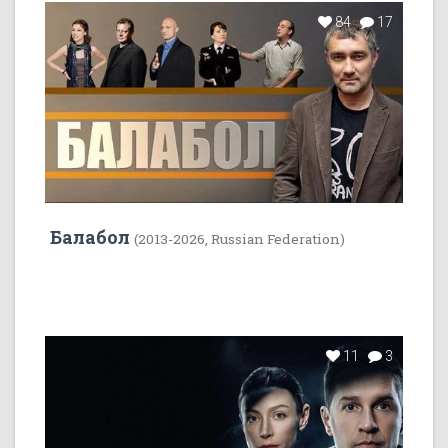
84
17
Балабол
(2013-2026, Russian Federation)
11
3