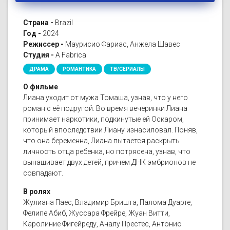
Страна -
Brazil
Год -
2024
Режиссер -
Маурисио Фариас, Анжела Шавес
Студия -
A Fabrica
ДРАМА
РОМАНТИКА
ТВ/СЕРИАЛЫ
О фильме
Лиана уходит от мужа Томаша, узнав, что у него
роман с её подругой. Во время вечеринки Лиана
принимает наркотики, подкинутые ей Оскаром,
который впоследствии Лиану изнасиловал. Поняв,
что она беременна, Лиана пытается раскрыть
личность отца ребенка, но потрясена, узнав, что
вынашивает двух детей, причем ДНК эмбрионов не
совпадают.
В ролях
Жулиана Паес, Владимир Бришта, Палома Дуарте,
Фелипе Абиб, Жуссара Фрейре, Жуан Витти,
Каролиние Фигейреду, Аналу Престес, Антонио