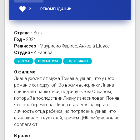
favorite
2
РЕКОМЕНДАЦИИ
Страна -
Brazil
Год -
2024
Режиссер -
Маурисио Фариас, Анжела Шавес
Студия -
A Fabrica
ДРАМА
РОМАНТИКА
ТВ/СЕРИАЛЫ
О фильме
Лиана уходит от мужа Томаша, узнав, что у него
роман с её подругой. Во время вечеринки Лиана
принимает наркотики, подкинутые ей Оскаром,
который впоследствии Лиану изнасиловал. Поняв,
что она беременна, Лиана пытается раскрыть
личность отца ребенка, но потрясена, узнав, что
вынашивает двух детей, причем ДНК эмбрионов не
совпадают.
В ролях