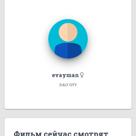
evayman
DALY CITY
Фильм сейчас смотрят