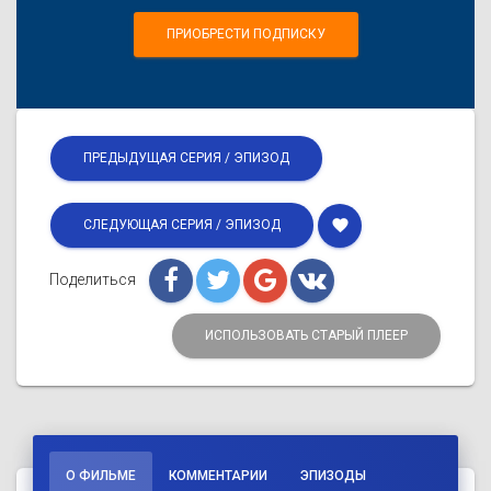
ПРИОБРЕСТИ ПОДПИСКУ
ПРЕДЫДУЩАЯ СЕРИЯ / ЭПИЗОД
favorite
СЛЕДУЮЩАЯ СЕРИЯ / ЭПИЗОД
Поделиться
ИСПОЛЬЗОВАТЬ СТАРЫЙ ПЛЕЕР
О ФИЛЬМЕ
КОММЕНТАРИИ
ЭПИЗОДЫ