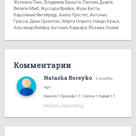
Жулиана Паес, Владимир Бришта, Палома Дуарте,
Фелипе Абиб, Жуссара Фрейре, Жуан Витти,
Каролиние Фигейреду, Аналу Престес, Антонио
Грасси, Дани Орнеллас, Марта Новилл, Нандо Кунья,
Альсемар Виейра, Антонио Каррара, Йохама Эсима
Комментарии
Natasha Boreyko
·
2 months
ago
Season 1 Episode 17 / Сезон 1 Серия 17
Hmmm, interesting