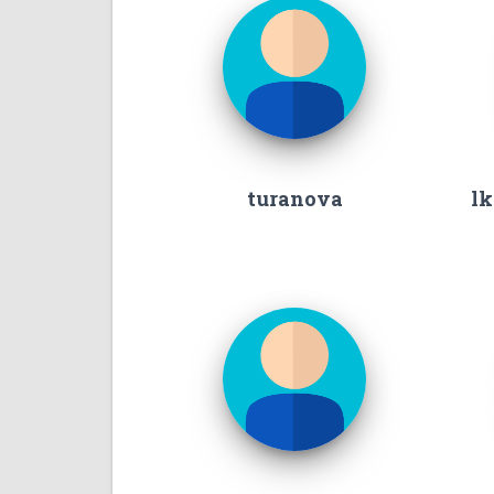
turanova
l