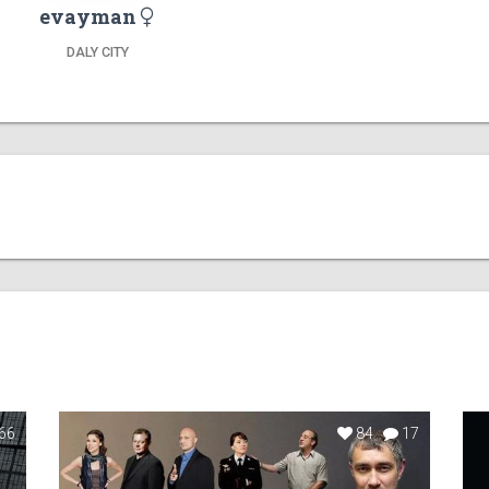
evayman
DALY CITY
66
84
17