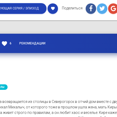
Поделиться
favorite
УЮЩАЯ СЕРИЯ / ЭПИЗОД
favorite
6
РЕКОМЕНДАЦИИ
АЛЫ
 возвращается из столицы в Северогорск в отчий дом вместе с дв
ихал Михалыч, от которого тоже в прошлом ушла жена, мать Киры.
живет строго по правилам, а он любит хаос и веселье. Кире каже