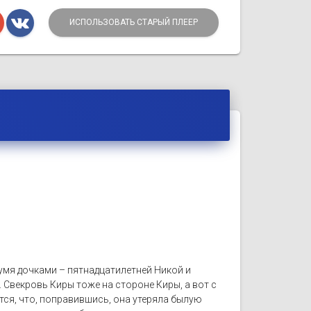
ИСПОЛЬЗОВАТЬ СТАРЫЙ ПЛЕЕР
умя дочками – пятнадцатилетней Никой и
 Свекровь Киры тоже на стороне Киры, а вот с
тся, что, поправившись, она утеряла былую