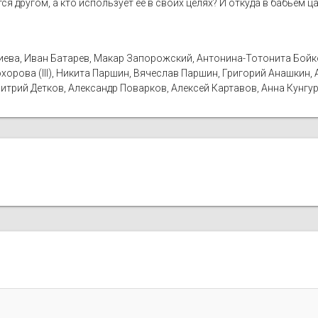
ся другом, а кто использует ее в своих целях? И откуда в бабьем 
иева, Иван Батарев, Макар Запорожский, Антонина-Тотонита Бойко
хорова (III), Никита Паршин, Вячеслав Паршин, Григорий Анашкин, 
митрий Детков, Александр Поварков, Алексей Картавов, Анна Кунгу