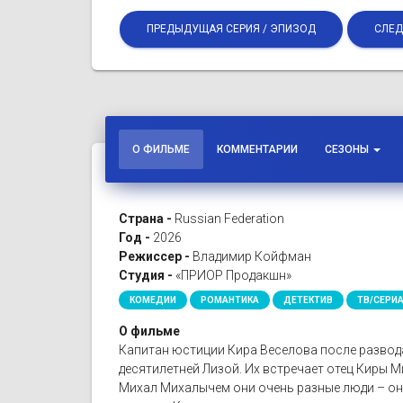
ПРЕДЫДУЩАЯ СЕРИЯ / ЭПИЗОД
СЛЕД
О ФИЛЬМЕ
КОММЕНТАРИИ
СЕЗОНЫ
Страна -
Russian Federation
Год -
2026
Режиссер -
Владимир Койфман
Студия -
«ПРИОР Продакшн»
КОМЕДИИ
РОМАНТИКА
ДЕТЕКТИВ
ТВ/СЕРИ
О фильме
Капитан юстиции Кира Веселова после развода
десятилетней Лизой. Их встречает отец Киры М
Михал Михалычем они очень разные люди – она 