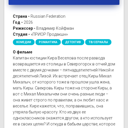
Страна -
Russian Federation
Год -
2026
Режиссер -
Владимир Койфман
Студия -
«ПРИОР Продакшн»
КОМЕДИИ
РОМАНТИКА
ДЕТЕКТИВ
ТВ/СЕРИАЛЫ
О фильме
Капитан юстиции Кира Веселова после развода
возвращается из столицы в Северогорск в отчий дом
вместе с двумя дочками – пятнадцатилетней Никой и
десятилетней Лизой. Их встречает отец Киры Михал
Михалыч, от которого тоже в прошлом ушла жена,
мать Киры. Свекровь Киры тоже на стороне Киры, а
вот с Михал Михалычем они очень разные люди –
она живет строго по правилам, а он любит хаос и
веселье. Кире кажется, что, поправившись, она
утеряла былую красоту. Кто из двух ее
одноклассников окажется другом, а кто использует
ее в своих целях? И откуда в бабьем царстве, которое