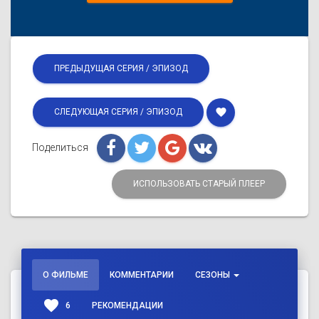
ПРЕДЫДУЩАЯ СЕРИЯ / ЭПИЗОД
favorite
СЛЕДУЮЩАЯ СЕРИЯ / ЭПИЗОД
Поделиться
ИСПОЛЬЗОВАТЬ СТАРЫЙ ПЛЕЕР
О ФИЛЬМЕ
КОММЕНТАРИИ
СЕЗОНЫ
favorite
6
РЕКОМЕНДАЦИИ