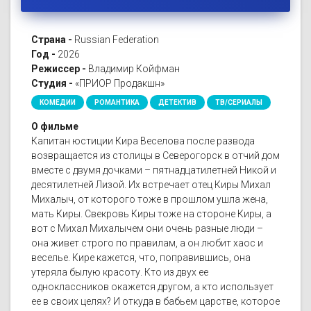
Страна -
Russian Federation
Год -
2026
Режиссер -
Владимир Койфман
Студия -
«ПРИОР Продакшн»
КОМЕДИИ
РОМАНТИКА
ДЕТЕКТИВ
ТВ/СЕРИАЛЫ
О фильме
Капитан юстиции Кира Веселова после развода
возвращается из столицы в Северогорск в отчий дом
вместе с двумя дочками – пятнадцатилетней Никой и
десятилетней Лизой. Их встречает отец Киры Михал
Михалыч, от которого тоже в прошлом ушла жена,
мать Киры. Свекровь Киры тоже на стороне Киры, а
вот с Михал Михалычем они очень разные люди –
она живет строго по правилам, а он любит хаос и
веселье. Кире кажется, что, поправившись, она
утеряла былую красоту. Кто из двух ее
одноклассников окажется другом, а кто использует
ее в своих целях? И откуда в бабьем царстве, которое