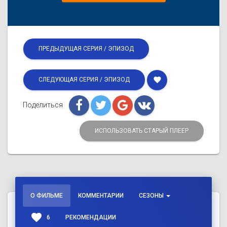
ПРЕДЫДУЩАЯ СЕРИЯ / ЭПИЗОД
favorite
СЛЕДУЮЩАЯ СЕРИЯ / ЭПИЗОД
Поделиться
ИСПОЛЬЗОВАТЬ СТАРЫЙ ПЛЕЕР
О ФИЛЬМЕ
КОММЕНТАРИИ
СЕЗОНЫ
favorite
6
РЕКОМЕНДАЦИИ