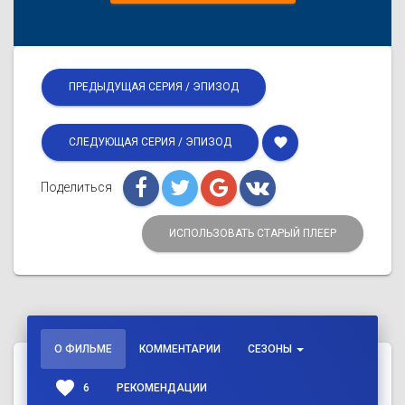
ПРЕДЫДУЩАЯ СЕРИЯ / ЭПИЗОД
favorite
СЛЕДУЮЩАЯ СЕРИЯ / ЭПИЗОД
Поделиться
ИСПОЛЬЗОВАТЬ СТАРЫЙ ПЛЕЕР
О ФИЛЬМЕ
КОММЕНТАРИИ
СЕЗОНЫ
favorite
6
РЕКОМЕНДАЦИИ