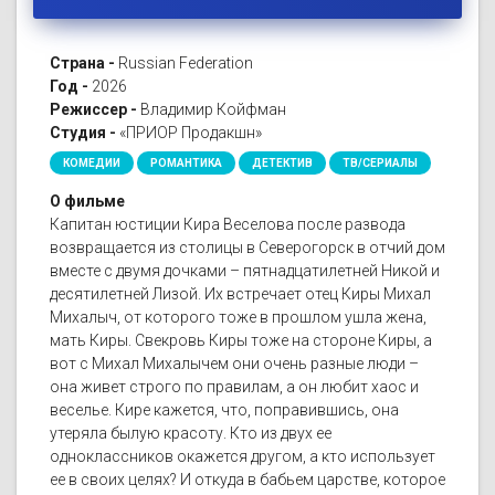
Страна -
Russian Federation
Год -
2026
Режиссер -
Владимир Койфман
Студия -
«ПРИОР Продакшн»
КОМЕДИИ
РОМАНТИКА
ДЕТЕКТИВ
ТВ/СЕРИАЛЫ
О фильме
Капитан юстиции Кира Веселова после развода
возвращается из столицы в Северогорск в отчий дом
вместе с двумя дочками – пятнадцатилетней Никой и
десятилетней Лизой. Их встречает отец Киры Михал
Михалыч, от которого тоже в прошлом ушла жена,
мать Киры. Свекровь Киры тоже на стороне Киры, а
вот с Михал Михалычем они очень разные люди –
она живет строго по правилам, а он любит хаос и
веселье. Кире кажется, что, поправившись, она
утеряла былую красоту. Кто из двух ее
одноклассников окажется другом, а кто использует
ее в своих целях? И откуда в бабьем царстве, которое