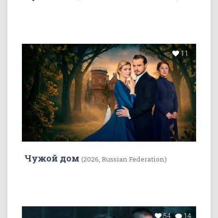
11
Чужой дом
(2026, Russian Federation)
54
14