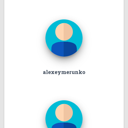
alexeymerunko