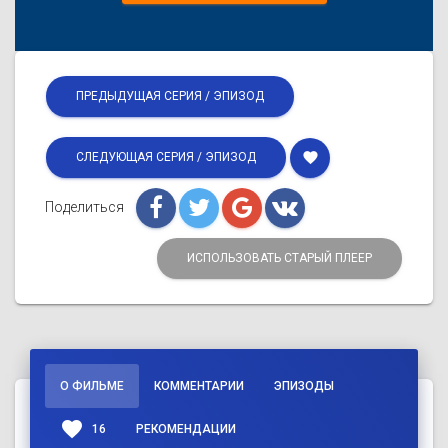
ПРЕДЫДУЩАЯ СЕРИЯ / ЭПИЗОД
favorite
СЛЕДУЮЩАЯ СЕРИЯ / ЭПИЗОД
Поделиться
ИСПОЛЬЗОВАТЬ СТАРЫЙ ПЛЕЕР
О ФИЛЬМЕ
КОММЕНТАРИИ
ЭПИЗОДЫ
favorite
16
РЕКОМЕНДАЦИИ