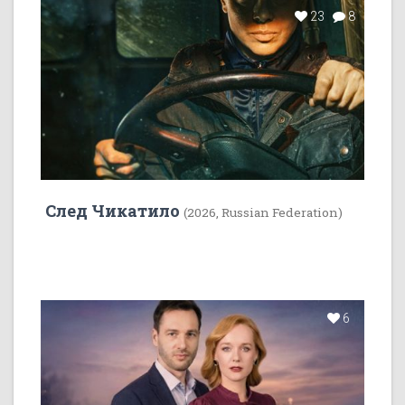
23
8
След Чикатило
(2026, Russian Federation)
6