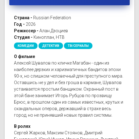
Страна -
Russian Federation
Год -
2026
Режиссер -
Алан Дзоциев
Студия -
Киноплан, НТВ
КОМЕДИИ
ДЕТЕКТИВ
ТВ/СЕРИАЛЫ
О фильме
Алексей Шувалов по кличке Магабан - один из
наиболее дерзких и харизматичных бандитов эпохи
90-х, но слишком человечный для преступного мира.
Оставшись не у дел и без гроша в кармане, Шувалов
устаивается простым банщиком. Охранный пост в
этой бане занимает Игорь Рубцов по прозвищу
Брюс, в прошлом один из самых известных, крутых и
скандальных оперов, державший в страхе весь
город, но не принявший новых правил системы.
В ролях
Сергей Жарков, Максим Стоянов, Дмитрий