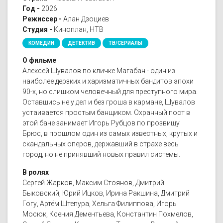
Год -
2026
Режиссер -
Алан Дзоциев
Студия -
Киноплан, НТВ
КОМЕДИИ
ДЕТЕКТИВ
ТВ/СЕРИАЛЫ
О фильме
Алексей Шувалов по кличке Магабан - один из
наиболее дерзких и харизматичных бандитов эпохи
90-х, но слишком человечный для преступного мира.
Оставшись не у дел и без гроша в кармане, Шувалов
устаивается простым банщиком. Охранный пост в
этой бане занимает Игорь Рубцов по прозвищу
Брюс, в прошлом один из самых известных, крутых и
скандальных оперов, державший в страхе весь
город, но не принявший новых правил системы.
В ролях
Сергей Жарков, Максим Стоянов, Дмитрий
Быковский, Юрий Ицков, Ирина Ракшина, Дмитрий
Гогу, Артём Штепура, Хельга Филиппова, Игорь
Мосюк, Ксения Дементьева, Константин Похмелов,