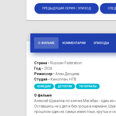
ПРЕДЫДУЩАЯ СЕРИЯ / ЭПИЗОД
СЛЕД
О ФИЛЬМЕ
КОММЕНТАРИИ
ЭПИЗОДЫ
Страна -
Russian Federation
Год -
2026
Режиссер -
Алан Дзоциев
Студия -
Киноплан, НТВ
КОМЕДИИ
ДЕТЕКТИВ
ТВ/СЕРИАЛЫ
О фильме
Алексей Шувалов по кличке Магабан - один из 
Оставшись не у дел и без гроша в кармане, Ш
прошлом один из самых известных, крутых и с