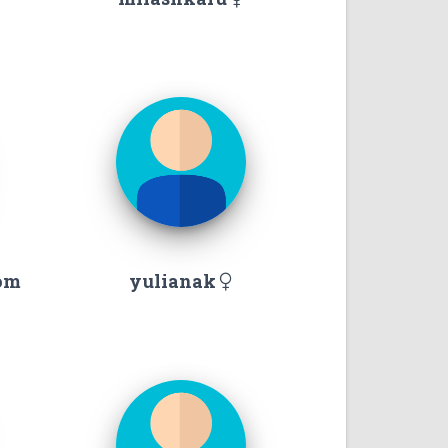
om
yulianak