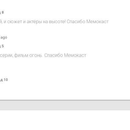
д 8
, и сюжет и актёры на высоте! Спасибо Мемокаст
 ago
д 5
 серии, фильм огонь. Спасибо Мемокаст
од 10