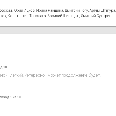
вский, Юрий Ицков, Ирина Ракшина, Дмитрий Гогу, Артём Штепура
енюк, Константин Тополага, Василий Щипицын, Дмитрий Сутырин
од 10
ой , легкий! Интересно , может продолжение будет.
Эпизод 1 из 10