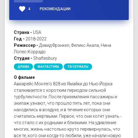
favorite
4
РЕКОМЕНДАЦИИ
Страна -
USA
Год -
2018-2022
Режиссер -
Дэвид Фрэнкел, Феликс Акала, Нина
Лопес-Коррадо
Студия -
Shaftesbury
ДРАМА
ФАНТАСТИКА
ТВ/СЕРИАЛЫ
О фильме
Авиарейс Монтего 828 из Ямайки до Нью-Йорка
сталкивается с коротким периодом сильной
турбулентности. После приземления пассажиры и
экипаж узнают, что прошло пять лет, пока они
находились в воздухе, и в течение которых они
считались мертвыми. Первое, что они хотят узнать -
что стало с их родными и близкими. На удивление
многих, жизнь настолько круто перевернулась, что
все те, кого они когда-то любили, уже начали новую