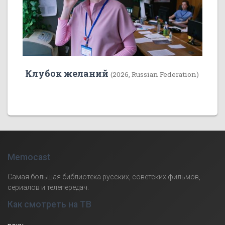
Клубок желаний
(2026, Russian Federation)
Memocast
Самая большая библиотека русских, советских фильмов,
сериалов и телепередач.
Как смотреть на ТВ