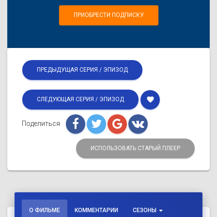
ПРИОБРЕСТИ ПОДПИСКУ
ПРЕДЫДУЩАЯ СЕРИЯ / ЭПИЗОД
favorite
СЛЕДУЮЩАЯ СЕРИЯ / ЭПИЗОД
Поделиться
ИСПОЛЬЗОВАТЬ СТАРЫЙ ПЛЕЕР
О ФИЛЬМЕ
КОММЕНТАРИИ
СЕЗОНЫ