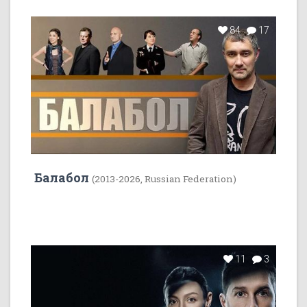
84
17
Балабол
(2013-2026, Russian Federation)
11
3