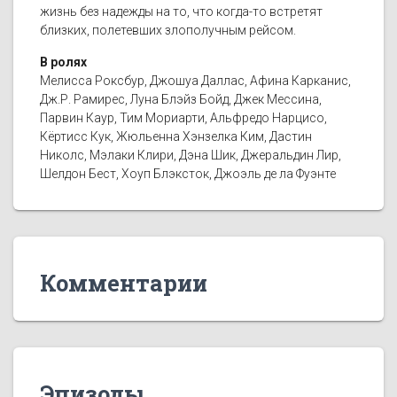
жизнь без надежды на то, что когда-то встретят
близких, полетевших злополучным рейсом.
В ролях
Мелисса Роксбур, Джошуа Даллас, Афина Карканис,
Дж.Р. Рамирес, Луна Блэйз Бойд, Джек Мессина,
Парвин Каур, Тим Мориарти, Альфредо Нарцисо,
Кёртисс Кук, Жюльенна Хэнзелка Ким, Дастин
Николс, Мэлаки Клири, Дэна Шик, Джеральдин Лир,
Шелдон Бест, Хоуп Блэксток, Джоэль де ла Фуэнте
Комментарии
Эпизоды