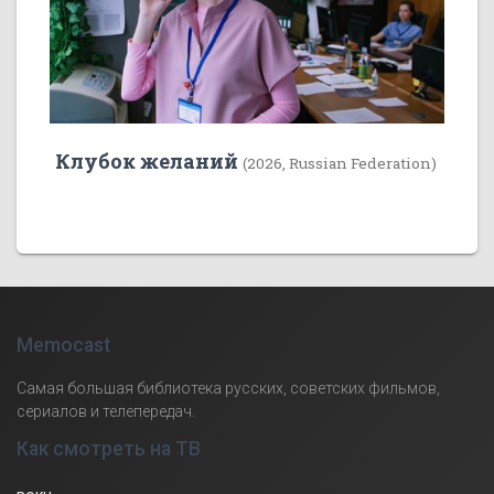
Клубок желаний
(2026, Russian Federation)
Memocast
Самая большая библиотека русских, советских фильмов,
сериалов и телепередач.
Как смотреть на ТВ