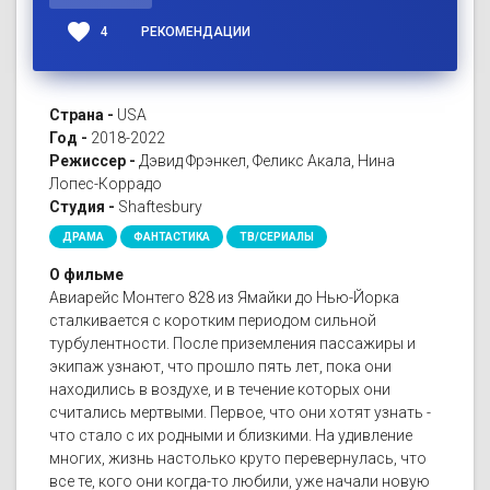
favorite
4
РЕКОМЕНДАЦИИ
Страна -
USA
Год -
2018-2022
Режиссер -
Дэвид Фрэнкел, Феликс Акала, Нина
Лопес-Коррадо
Студия -
Shaftesbury
ДРАМА
ФАНТАСТИКА
ТВ/СЕРИАЛЫ
О фильме
Авиарейс Монтего 828 из Ямайки до Нью-Йорка
сталкивается с коротким периодом сильной
турбулентности. После приземления пассажиры и
экипаж узнают, что прошло пять лет, пока они
находились в воздухе, и в течение которых они
считались мертвыми. Первое, что они хотят узнать -
что стало с их родными и близкими. На удивление
многих, жизнь настолько круто перевернулась, что
все те, кого они когда-то любили, уже начали новую