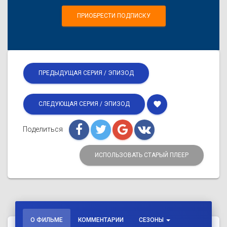
ПРИОБРЕСТИ ПОДПИСКУ
ПРЕДЫДУЩАЯ СЕРИЯ / ЭПИЗОД
favorite
СЛЕДУЮЩАЯ СЕРИЯ / ЭПИЗОД
Поделиться
ИСПОЛЬЗОВАТЬ СТАРЫЙ ПЛЕЕР
О ФИЛЬМЕ
КОММЕНТАРИИ
СЕЗОНЫ