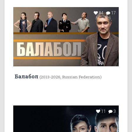
84
17
Балабол
(2013-2026, Russian Federation)
11
3