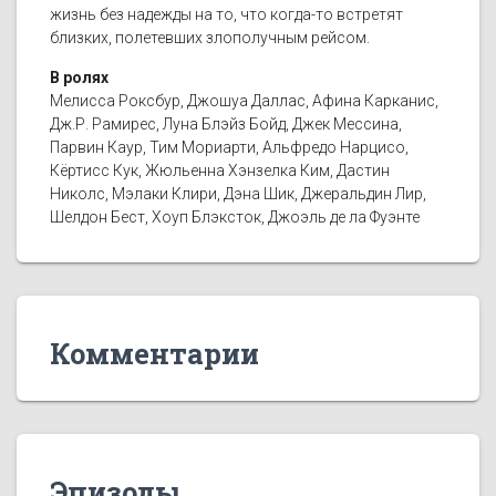
жизнь без надежды на то, что когда-то встретят
близких, полетевших злополучным рейсом.
В ролях
Мелисса Роксбур, Джошуа Даллас, Афина Карканис,
Дж.Р. Рамирес, Луна Блэйз Бойд, Джек Мессина,
Парвин Каур, Тим Мориарти, Альфредо Нарцисо,
Кёртисс Кук, Жюльенна Хэнзелка Ким, Дастин
Николс, Мэлаки Клири, Дэна Шик, Джеральдин Лир,
Шелдон Бест, Хоуп Блэксток, Джоэль де ла Фуэнте
Комментарии
Эпизоды