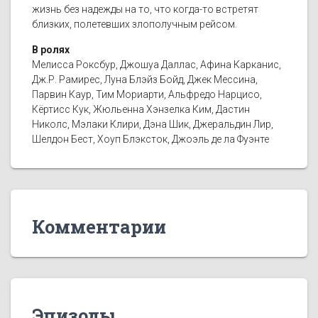
жизнь без надежды на то, что когда-то встретят
близких, полетевших злополучным рейсом.
В ролях
Мелисса Роксбур, Джошуа Даллас, Афина Карканис,
Дж.Р. Рамирес, Луна Блэйз Бойд, Джек Мессина,
Парвин Каур, Тим Мориарти, Альфредо Нарцисо,
Кёртисс Кук, Жюльенна Хэнзелка Ким, Дастин
Николс, Мэлаки Клири, Дэна Шик, Джеральдин Лир,
Шелдон Бест, Хоуп Блэксток, Джоэль де ла Фуэнте
Комментарии
Эпизоды