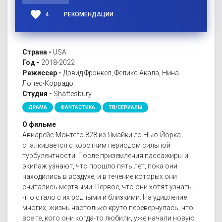
favorite
4
РЕКОМЕНДАЦИИ
Страна -
USA
Год -
2018-2022
Режиссер -
Дэвид Фрэнкел, Феликс Акала, Нина
Лопес-Коррадо
Студия -
Shaftesbury
ДРАМА
ФАНТАСТИКА
ТВ/СЕРИАЛЫ
О фильме
Авиарейс Монтего 828 из Ямайки до Нью-Йорка
сталкивается с коротким периодом сильной
турбулентности. После приземления пассажиры и
экипаж узнают, что прошло пять лет, пока они
находились в воздухе, и в течение которых они
считались мертвыми. Первое, что они хотят узнать -
что стало с их родными и близкими. На удивление
многих, жизнь настолько круто перевернулась, что
все те, кого они когда-то любили, уже начали новую