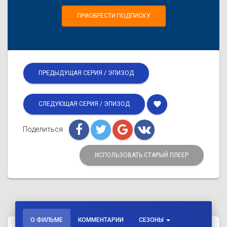
ПРИОБРЕСТИ ПОДПИСКУ
ПРЕДЫДУЩАЯ СЕРИЯ / ЭПИЗОД
favorite
СЛЕДУЮЩАЯ СЕРИЯ / ЭПИЗОД
Поделиться
ИСПОЛЬЗОВАТЬ СТАРЫЙ ПЛЕЕР
О ФИЛЬМЕ
КОММЕНТАРИИ
СЕЗОНЫ