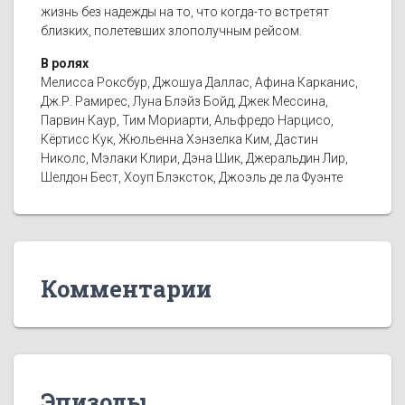
жизнь без надежды на то, что когда-то встретят
близких, полетевших злополучным рейсом.
В ролях
Мелисса Роксбур, Джошуа Даллас, Афина Карканис,
Дж.Р. Рамирес, Луна Блэйз Бойд, Джек Мессина,
Парвин Каур, Тим Мориарти, Альфредо Нарцисо,
Кёртисс Кук, Жюльенна Хэнзелка Ким, Дастин
Николс, Мэлаки Клири, Дэна Шик, Джеральдин Лир,
Шелдон Бест, Хоуп Блэксток, Джоэль де ла Фуэнте
Комментарии
Эпизоды