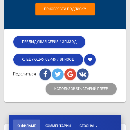
ПРИОБРЕСТИ ПОДПИСКУ
ПРЕДЫДУЩАЯ СЕРИЯ / ЭПИЗОД
favorite
СЛЕДУЮЩАЯ СЕРИЯ / ЭПИЗОД
Поделиться
ИСПОЛЬЗОВАТЬ СТАРЫЙ ПЛЕЕР
О ФИЛЬМЕ
КОММЕНТАРИИ
СЕЗОНЫ