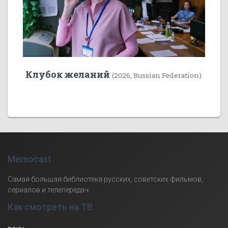
Клубок желаний
(2026, Russian Federation)
Memocast
Самая большая библиотека русских, советских фильмов,
сериалов и телепередач.
Как смотреть на ТВ