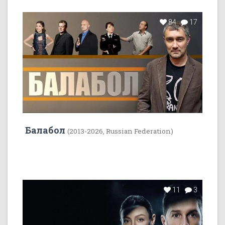
84
17
Балабол
(2013-2026, Russian Federation)
11
3