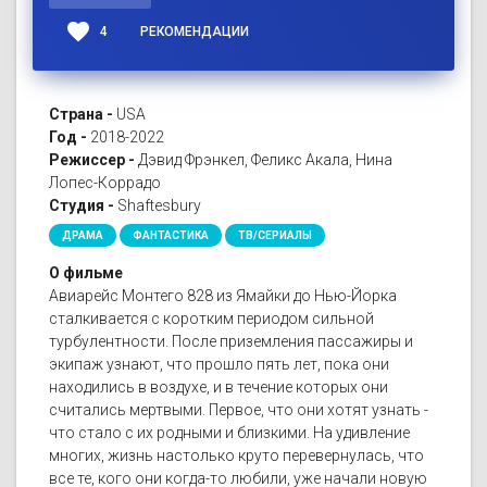
favorite
4
РЕКОМЕНДАЦИИ
Страна -
USA
Год -
2018-2022
Режиссер -
Дэвид Фрэнкел, Феликс Акала, Нина
Лопес-Коррадо
Студия -
Shaftesbury
ДРАМА
ФАНТАСТИКА
ТВ/СЕРИАЛЫ
О фильме
Авиарейс Монтего 828 из Ямайки до Нью-Йорка
сталкивается с коротким периодом сильной
турбулентности. После приземления пассажиры и
экипаж узнают, что прошло пять лет, пока они
находились в воздухе, и в течение которых они
считались мертвыми. Первое, что они хотят узнать -
что стало с их родными и близкими. На удивление
многих, жизнь настолько круто перевернулась, что
все те, кого они когда-то любили, уже начали новую