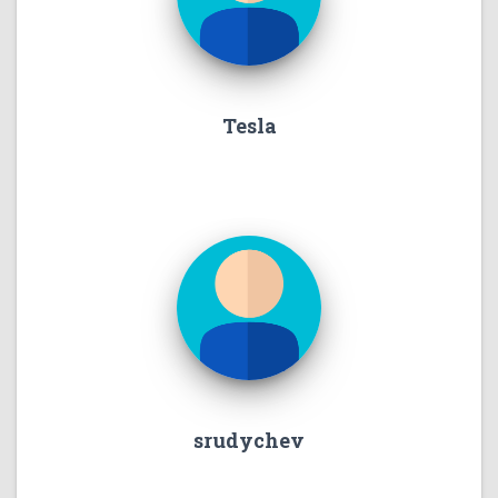
Tesla
srudychev