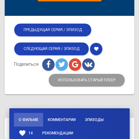
ПРЕДЫДУЩАЯ СЕРИЯ / ЭПИЗОД
favorite
СЛЕДУЮЩАЯ СЕРИЯ / ЭПИЗОД
Поделиться
ИСПОЛЬЗОВАТЬ СТАРЫЙ ПЛЕЕР
О ФИЛЬМЕ
КОММЕНТАРИИ
ЭПИЗОДЫ
favorite
14
РЕКОМЕНДАЦИИ