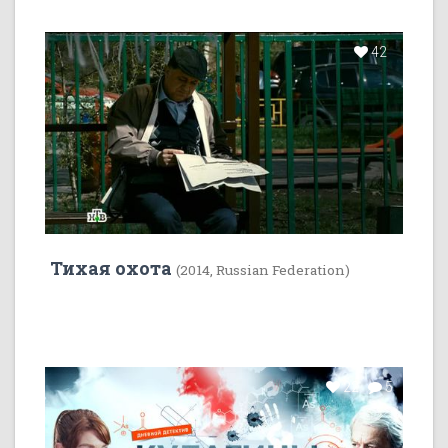
42
Тихая охота
(2014, Russian Federation)
22
5