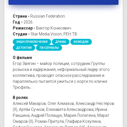
Страна -
Russian Federation
Год -
2026
Режиссер -
Виктор Конисевич
Студия -
Star Media Vision, РЕН ТВ
ЭКШН/ПРИКЛЮЧЕНИЯ
ДРАМА
КОМЕДИИ
ДЕТЕКТИВ
ТВ/СЕРИАЛЫ
О фильме
Егор Звягин – майор полиции, сотрудник Группы
розыска и задержания, неформальный лидер этого
коллектива, проводит опасное расследование и
параллельно пытается ужиться с корги по кличке
Трюфель…
В ролях
Алексей Макаров, Олег Алмазов, Александр Нестеров
(II), Артём Сучков, Елизавета Александрова, Ирина
Ракшина, Андрей Полищук, Мария Лопатина, Марат
Омаров (II), Роман Притула, Глафира Козулина,