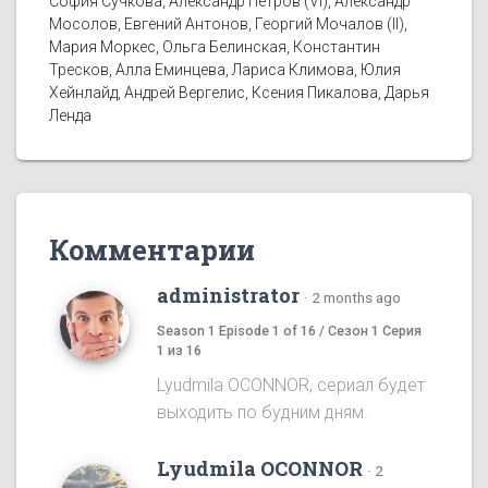
София Сучкова, Александр Петров (VI), Александр
Мосолов, Евгений Антонов, Георгий Мочалов (II),
Мария Моркес, Ольга Белинская, Константин
Тресков, Алла Еминцева, Лариса Климова, Юлия
Хейнлайд, Андрей Вергелис, Ксения Пикалова, Дарья
Ленда
Комментарии
administrator
·
2 months ago
Season 1 Episode 1 of 16 / Сезон 1 Серия
1 из 16
Lyudmila OCONNOR, сериал будет
выходить по будним дням.
Lyudmila OCONNOR
·
2