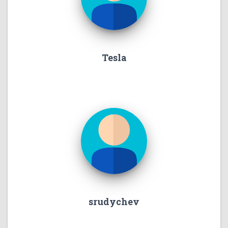
Tesla
srudychev