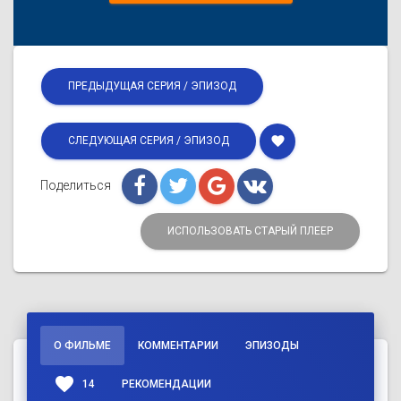
ПРЕДЫДУЩАЯ СЕРИЯ / ЭПИЗОД
favorite
СЛЕДУЮЩАЯ СЕРИЯ / ЭПИЗОД
Поделиться
ИСПОЛЬЗОВАТЬ СТАРЫЙ ПЛЕЕР
О ФИЛЬМЕ
КОММЕНТАРИИ
ЭПИЗОДЫ
favorite
14
РЕКОМЕНДАЦИИ