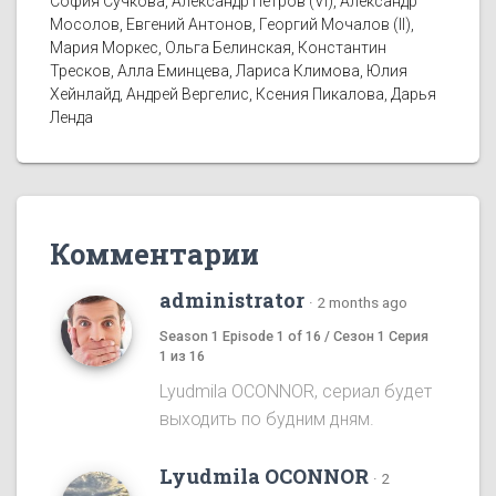
София Сучкова, Александр Петров (VI), Александр
Мосолов, Евгений Антонов, Георгий Мочалов (II),
Мария Моркес, Ольга Белинская, Константин
Тресков, Алла Еминцева, Лариса Климова, Юлия
Хейнлайд, Андрей Вергелис, Ксения Пикалова, Дарья
Ленда
Комментарии
administrator
·
2 months ago
Season 1 Episode 1 of 16 / Сезон 1 Серия
1 из 16
Lyudmila OCONNOR, сериал будет
выходить по будним дням.
Lyudmila OCONNOR
·
2