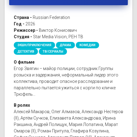
Страна -
Russian Federation
Год -
2026
Режиссер -
Виктор Конисевич
Студия -
Star Media Vision, РЕН ТВ
ЭКШН/ПРИКЛЮЧЕНИЯ
ДРАМА
КОМЕДИИ
ДЕТЕКТИВ
ТВ/СЕРИАЛЫ
О фильме
Егор Звягин – майор полиции, сотрудник Группы
розыска и задержания, неформальный лидер этого
коллектива, проводит опасное расследование и
параллельно пытается ужиться с корги по кличке
Трюфель…
В ролях
Алексей Макаров, Олег Алмазов, Александр Нестеров
(II), Артём Сучков, Елизавета Александрова, Ирина
Ракшина, Андрей Полищук, Мария Лопатина, Марат
Омаров (II), Роман Притула, Глафира Козулина,