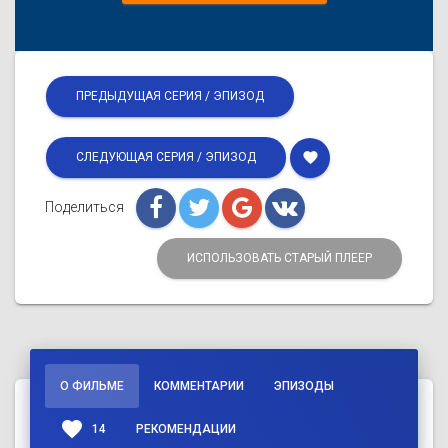
ПРЕДЫДУЩАЯ СЕРИЯ / ЭПИЗОД
favorite
СЛЕДУЮЩАЯ СЕРИЯ / ЭПИЗОД
Поделиться
ИСПОЛЬЗОВАТЬ СТАРЫЙ ПЛЕЕР
О ФИЛЬМЕ
КОММЕНТАРИИ
ЭПИЗОДЫ
favorite
14
РЕКОМЕНДАЦИИ