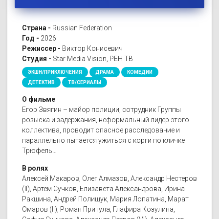
Страна -
Russian Federation
Год -
2026
Режиссер -
Виктор Конисевич
Студия -
Star Media Vision, РЕН ТВ
ЭКШН/ПРИКЛЮЧЕНИЯ
ДРАМА
КОМЕДИИ
ДЕТЕКТИВ
ТВ/СЕРИАЛЫ
О фильме
Егор Звягин – майор полиции, сотрудник Группы
розыска и задержания, неформальный лидер этого
коллектива, проводит опасное расследование и
параллельно пытается ужиться с корги по кличке
Трюфель…
В ролях
Алексей Макаров, Олег Алмазов, Александр Нестеров
(II), Артём Сучков, Елизавета Александрова, Ирина
Ракшина, Андрей Полищук, Мария Лопатина, Марат
Омаров (II), Роман Притула, Глафира Козулина,