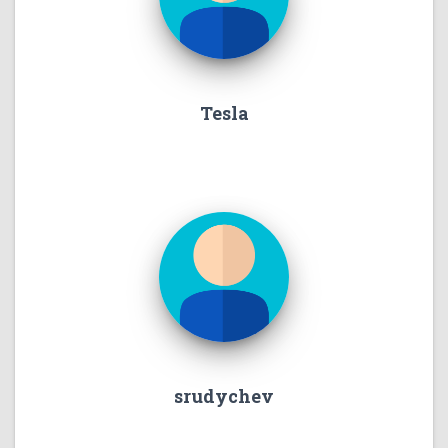
Tesla
srudychev