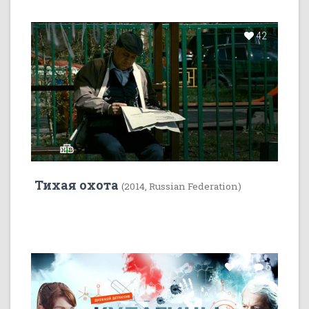
42
Тихая охота
(2014, Russian Federation)
22
5