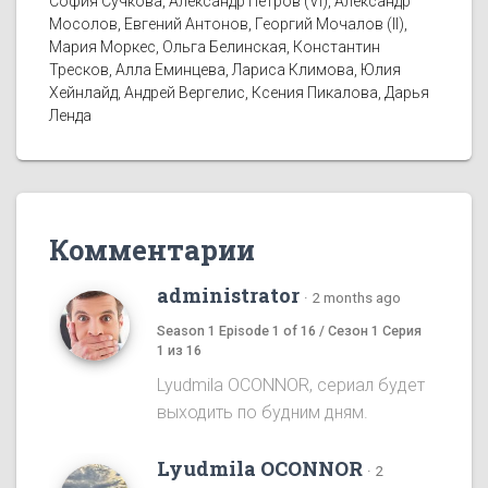
София Сучкова, Александр Петров (VI), Александр
Мосолов, Евгений Антонов, Георгий Мочалов (II),
Мария Моркес, Ольга Белинская, Константин
Тресков, Алла Еминцева, Лариса Климова, Юлия
Хейнлайд, Андрей Вергелис, Ксения Пикалова, Дарья
Ленда
Комментарии
administrator
·
2 months ago
Season 1 Episode 1 of 16 / Сезон 1 Серия
1 из 16
Lyudmila OCONNOR, сериал будет
выходить по будним дням.
Lyudmila OCONNOR
·
2