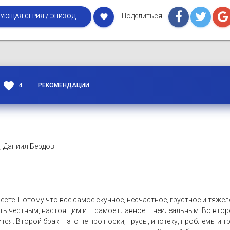
Поделиться
favorite
УЮЩАЯ СЕРИЯ / ЭПИЗОД
favorite
4
РЕКОМЕНДАЦИИ
), Даниил Бердов
месте. Потому что всё самое скучное, несчастное, грустное и тяж
быть честным, настоящим и – самое главное – неидеальным. Во вто
тся. Второй брак – это не про носки, трусы, ипотеку, проблемы и т