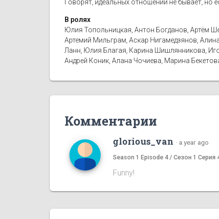
Говорят, идеальных отношений не бывает, но е
В ролях
Юлия Топольницкая, Антон Богданов, Артём Шев
Артемий Мильграм, Аскар Нигамедзянов, Алина 
Ланн, Юлия Благая, Карина Шишлянникова, Иго
Андрей Коник, Алана Чочиева, Марина Бекетов
Комментарии
glorious_van
·
a year ago
Season 1 Episode 4 / Сезон 1 Серия 
Funny!