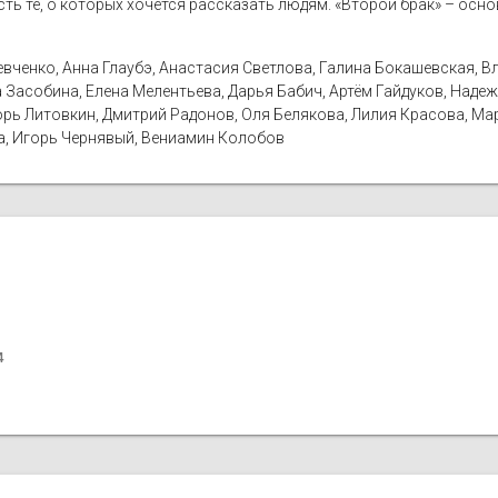
сть те, о которых хочется рассказать людям. «Второй брак» – осн
ченко, Анна Глаубэ, Анастасия Светлова, Галина Бокашевская, Вл
Засобина, Елена Мелентьева, Дарья Бабич, Артём Гайдуков, Надежд
рь Литовкин, Дмитрий Радонов, Оля Белякова, Лилия Красова, Ма
а, Игорь Чернявый, Вениамин Колобов
4