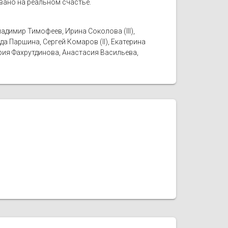
овано на реальном счастье.
адимир Тимофеев, Ирина Соколова (III),
а Паршина, Сергей Комаров (II), Екатерина
рия Фахрутдинова, Анастасия Васильева,