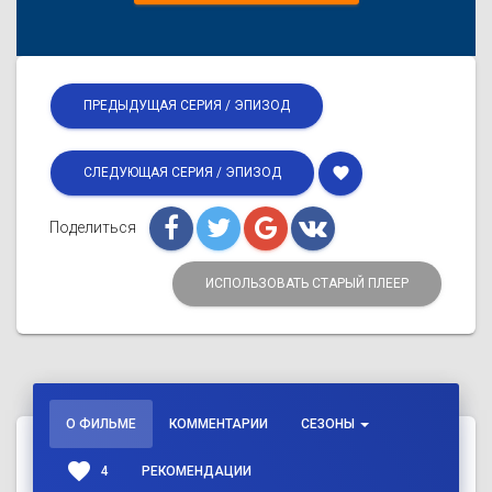
ПРЕДЫДУЩАЯ СЕРИЯ / ЭПИЗОД
favorite
СЛЕДУЮЩАЯ СЕРИЯ / ЭПИЗОД
Поделиться
ИСПОЛЬЗОВАТЬ СТАРЫЙ ПЛЕЕР
О ФИЛЬМЕ
КОММЕНТАРИИ
СЕЗОНЫ
favorite
4
РЕКОМЕНДАЦИИ