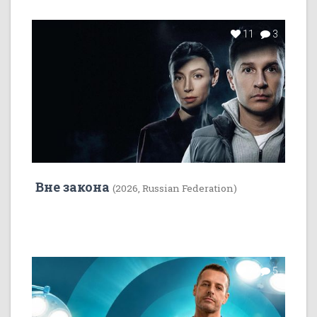
11
3
Вне закона
(2026, Russian Federation)
7
5