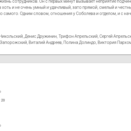
изнь сотрудников. Он с первых минут вызывает неприятие подчин
 хоть и не очень умный и удачливый, зато прямой, смелый и чест
го самого. Одним словом, отношения у Соболева и отделом, и с на
Никольский, Денис Дружинин, Трифон Апрельский, Сергей Апрельск
Запорожский, Виталий Андреев, Полина Долиндо, Виктория Пархом
o
 20
o