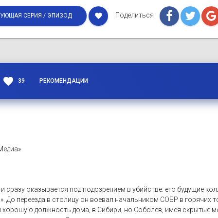
Поделиться
favorite
УЮЩАЯ СЕРИЯ / ЭПИЗОД
favorite
39
РЕКОМЕНДАЦИИ
Медиа»
сразу оказывается под подозрением в убийстве: его будущие колле
. До переезда в столицу он воевал начальником СОБР в горячих т
 хорошую должность дома, в Сибири, но Соболев, имея скрытые м