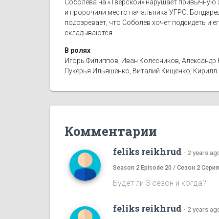
Соболева на «Тверской» нарушает привычную ж
и пророчили место начальника УГРО. Бондарев
подозревает, что Соболев хочет подсидеть и е
складываются.
В ролях
Игорь Филиппов, Иван Колесников, Александр 
Лукерья Ильяшенко, Виталий Кищенко, Кирилл 
Комментарии
feliks reikhrud
·
2 years ag
Season 2 Episode 20 / Сезон 2 Серия
Будет ли 3 сезон и когда?
feliks reikhrud
·
2 years ag