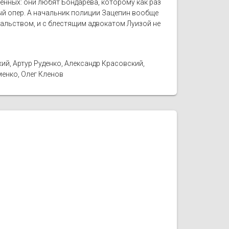
ённых: они любят Бондарева, которому как раз
ный опер. А начальник полиции Зацепин вообще
чальством, и с блестящим адвокатом Луизой не
ий, Артур Руденко, Александр Красовский,
енко, Олег Кленов