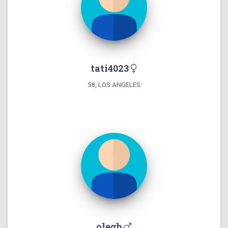
tati4023
58, LOS ANGELES
olegb