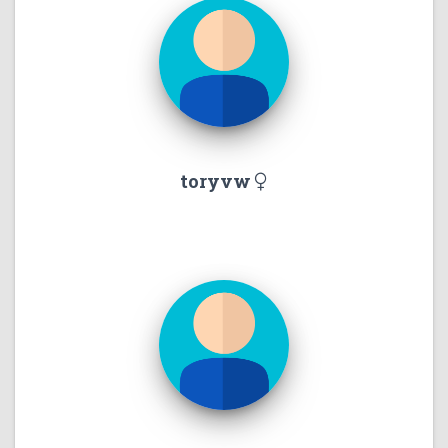
toryvw