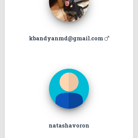
kbandyanmd@gmail.com
natashavoron