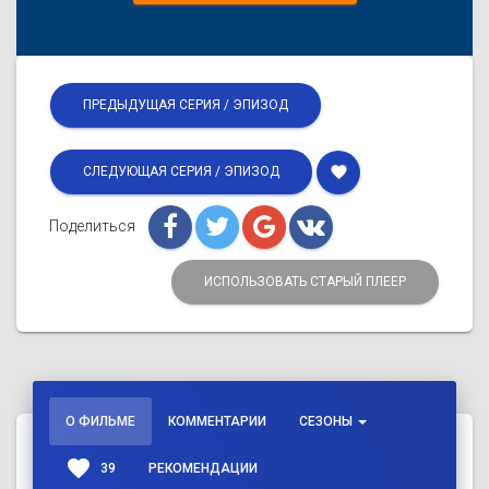
ПРЕДЫДУЩАЯ СЕРИЯ / ЭПИЗОД
favorite
СЛЕДУЮЩАЯ СЕРИЯ / ЭПИЗОД
Поделиться
ИСПОЛЬЗОВАТЬ СТАРЫЙ ПЛЕЕР
О ФИЛЬМЕ
КОММЕНТАРИИ
СЕЗОНЫ
favorite
39
РЕКОМЕНДАЦИИ