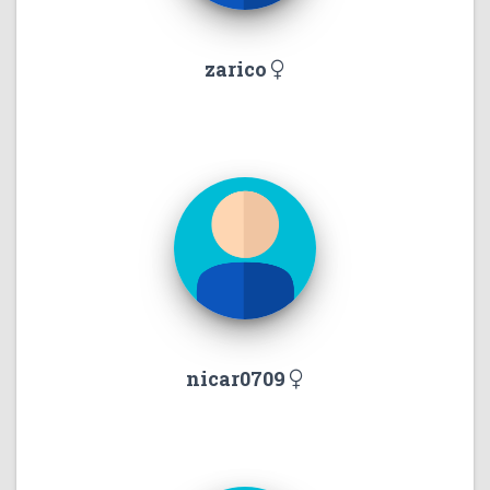
zarico
nicar0709