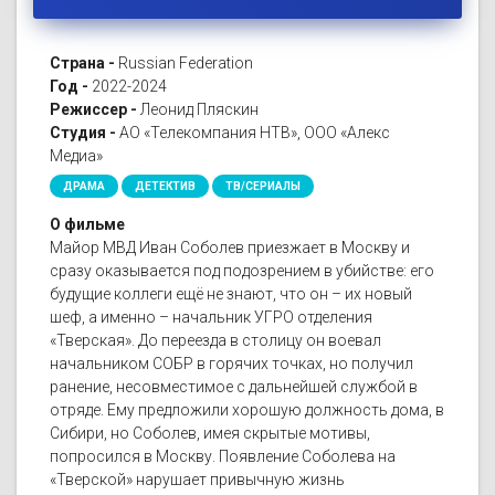
Страна -
Russian Federation
Год -
2022-2024
Режиссер -
Леонид Пляскин
Студия -
АО «Телекомпания НТВ», ООО «Алекс
Медиа»
ДРАМА
ДЕТЕКТИВ
ТВ/СЕРИАЛЫ
О фильме
Майор МВД Иван Соболев приезжает в Москву и
сразу оказывается под подозрением в убийстве: его
будущие коллеги ещё не знают, что он – их новый
шеф, а именно – начальник УГРО отделения
«Тверская». До переезда в столицу он воевал
начальником СОБР в горячих точках, но получил
ранение, несовместимое с дальнейшей службой в
отряде. Ему предложили хорошую должность дома, в
Сибири, но Соболев, имея скрытые мотивы,
попросился в Москву. Появление Соболева на
«Тверской» нарушает привычную жизнь