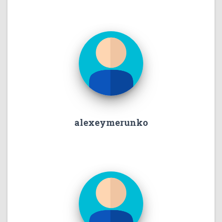
alexeymerunko