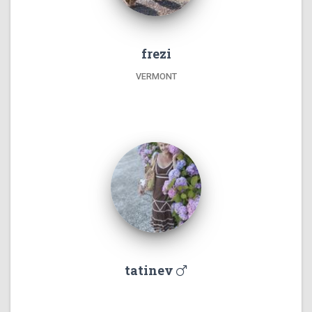
frezi
VERMONT
tatinev