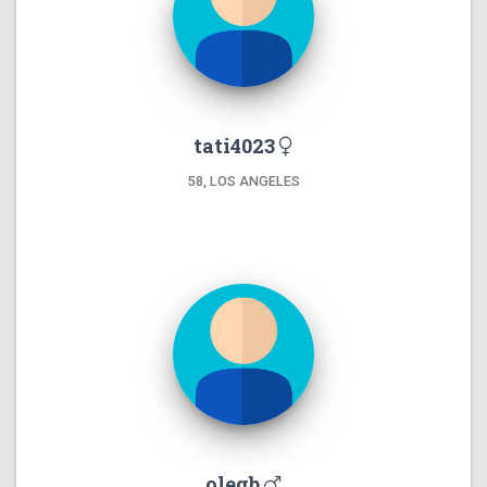
tati4023
58, LOS ANGELES
olegb