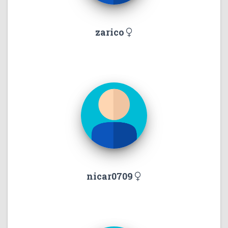
zarico
nicar0709