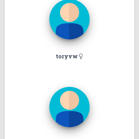
toryvw