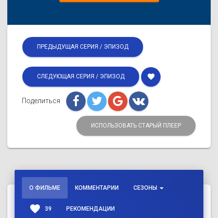
ПРЕДЫДУЩАЯ СЕРИЯ / ЭПИЗОД
favorite
СЛЕДУЮЩАЯ СЕРИЯ / ЭПИЗОД
Поделиться
ИСПОЛЬЗОВАТЬ СТАРЫЙ ПЛЕЕР
О ФИЛЬМЕ
КОММЕНТАРИИ
СЕЗОНЫ
favorite
39
РЕКОМЕНДАЦИИ