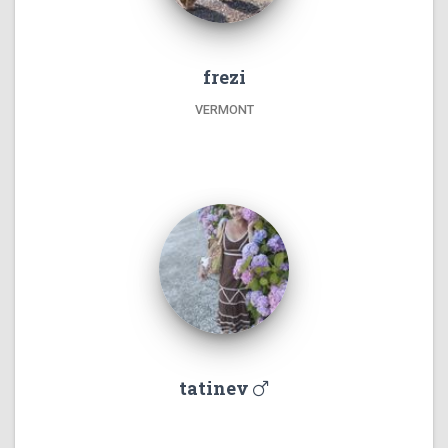
frezi
VERMONT
tatinev