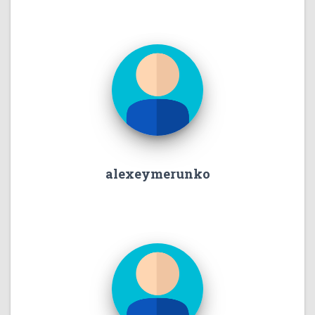
alexeymerunko