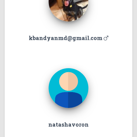
kbandyanmd@gmail.com
natashavoron