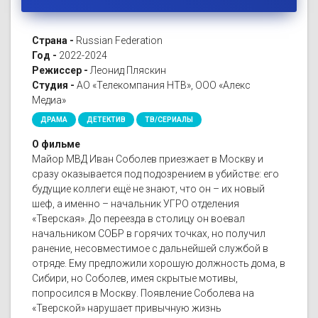
Страна -
Russian Federation
Год -
2022-2024
Режиссер -
Леонид Пляскин
Студия -
АО «Телекомпания НТВ», ООО «Алекс
Медиа»
ДРАМА
ДЕТЕКТИВ
ТВ/СЕРИАЛЫ
О фильме
Майор МВД Иван Соболев приезжает в Москву и
сразу оказывается под подозрением в убийстве: его
будущие коллеги ещё не знают, что он – их новый
шеф, а именно – начальник УГРО отделения
«Тверская». До переезда в столицу он воевал
начальником СОБР в горячих точках, но получил
ранение, несовместимое с дальнейшей службой в
отряде. Ему предложили хорошую должность дома, в
Сибири, но Соболев, имея скрытые мотивы,
попросился в Москву. Появление Соболева на
«Тверской» нарушает привычную жизнь