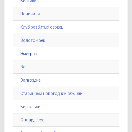
Винтики
Починили
Клуб разбитых сердец
Золотой век
Эмигрант
Заг
Загвоздка
Старинный новогодний обычай
Бирюльки
Стюардесса