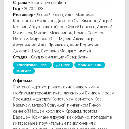
Страна -
Russian Federation
Год -
2020-2023
Режиссер -
Денис Чернов, Илья Максимов,
Константин Бирюков, Джангир Сулейманов, Андрей
Колпин, Артур Толстобров, Сергей Гордеев, Алексей
Минченок, Михаил Мещанинов, Роман Соколов,
Наталья Мирзоян, Олег Мусин, Александра
Аверьянова, Алла Ярошенко, Анна Борисова,
Дмитрий Шум, Светлана Мардаголимова
Студия -
Студия анимации «Петербург»
ЭКШН/ПРИКЛЮЧЕНИЯ
ДЕТСКИЕ
МУЛЬТФИЛЬМЫ
КОМЕДИИ
О фильме
Зрителей ждет встреча с давно знакомыми и
любимыми героями: интеллигентным Ежиком, лосем
Лосяшем, медведем Копатычем, артистом Кар-
Карычем, мудрой Совуньей, пингвином Пином,
свинкой Нюшей, кроликом Крошем, поэтом
Барашем. Компания друзей, как обычно, попадает в
интересные и поучительные приключения и