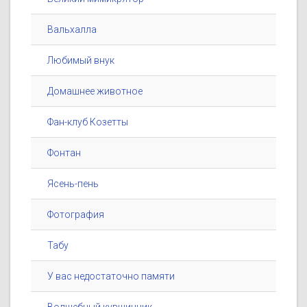
Вальхалла
Любимый внук
Домашнее животное
Фан-клуб Козетты
Фонтан
Ясень-пень
Фотография
Табу
У вас недостаточно памяти